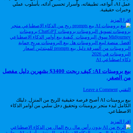
عمل AI، أنواعه، تطبيقاته، وأسرار تحسين أدائه، بأسلوب عملي
الذكاء
وخبرات حقيقية.
الاصطناعي؟
رحلة
كيف
اقرا المزيد
من
يعمل
الخوارزميات
الذكاء
إلى
الاصطناعي؟
المحادثات
رحلة
الذكية
من
الخوارزميات
Posted
إلى
ذكاء اصطناعي AI
in
المحادثات
بيع برومبتات AI: كيف ربحت 3400$ بشهرين دليل مفصل
الذكية
من الصفر.
on
Author:
التقني
Leave a Comment
بيع
بيع برومبتات AI أصبح فرصة حقيقية للربح من المنزل. دليلك
برومبتات
AI:
الكامل لبدء متجر برومبتات وتحقيق دخل سلبي من أوامر الذكاء
الاصطناعي.
كيف
ربحت
بيع
اقرا المزيد
3400$
برومبتات
بشهرين
AI: