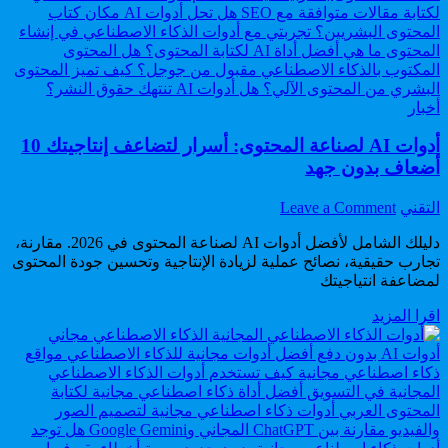
من
الصفر
إلى
الاحتراف
Posted
أخبار
in
أدوات AI لصناعة المحتوى: أسرار لتضاعف إنتاجيتك 10
أضعاف بدون جهد
on
Author:
التقني
Leave a Comment
أدوات
AI
دليلك الشامل لأفضل أدوات AI لصناعة المحتوى في 2026. مقارنة،
لصناعة
تجارب حقيقية، نصائح عملية لزيادة الإنتاجية وتحسين جودة المحتوى
لمضاعفة انتياجيتك
المحتوى:
أسرار
أدوات
اقرا المزيد
لتضاعف
AI
إنتاجيتك
لصناعة
10
المحتوى:
أضعاف
أسرار
بدون
لتضاعف
جهد
إنتاجيتك
10