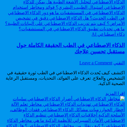
عملي
الحقيقية
من
الصفر
إلى
الأرباح
الحقيقية
Posted
ذكاء اصطناعي AI
in
الذكاء الاصطناعي في الطب الحقيقة الكاملة حول
مستقبل تحسين علاجك
on
Author:
التقني
Leave a Comment
الذكاء
اكتشف كيف يُحدث الذكاء الاصطناعي في الطب ثورة حقيقية في
الاصطناعي
التشخيص والعلاج. تعرف على الفوائد، التحديات، ومستقبل الرعاية
في
الصحية الذكية.
الطب
الحقيقة
الذكاء
اقرا المزيد
الكاملة
الاصطناعي
حول
في
مستقبل
الطب
تحسين
الحقيقة
علاجك
الكاملة
حول