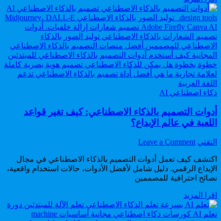
أدوات
الاصطناعي
AI
للفيديو
لصناعة
مجانا:
الفيديو
أفضل
في
أدوات
2026
AI
لصناعة
الفيديو
في
2026
Posted
ذكاء اصطناعي AI
in
أدوات التصميم بالذكاء الاصطناعي: كيف تغير قواعد
اللعبة في عالم الإبداع؟
on
Author:
التقني
Leave a Comment
أدوات
اكتشف كيف تعمل أدوات التصميم بالذكاء الاصطناعي في مجال
التصميم
الإبداع الرقمي. دليل شامل لأفضل الأدوات، حالات استخدام واقعية،
بالذكاء
نصائح احترافية للمصممين
الاصطناعي:
كيف
أدوات
اقرا المزيد
تغير
التصميم
قواعد
بالذكاء
اللعبة