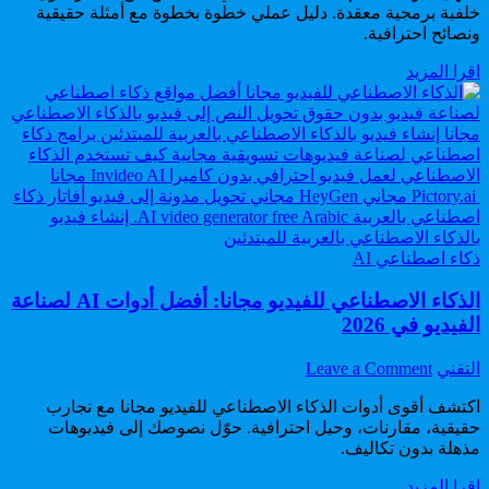
خلفية برمجية معقدة. دليل عملي خطوة بخطوة مع أمثلة حقيقية
لتعلم
ونصائح احترافية.
الذكاء
الاصطناعي
أسهل
اقرا المزيد
خلال
طريقة
شهر
لتعلم
لن
الذكاء
تصدق
الاصطناعي
النتيجة
خلال
شهر
لن
تصدق
Posted
النتيجة
ذكاء اصطناعي AI
in
الذكاء الاصطناعي للفيديو مجانا: أفضل أدوات AI لصناعة
الفيديو في 2026
on
Author:
التقني
Leave a Comment
الذكاء
اكتشف أقوى أدوات الذكاء الاصطناعي للفيديو مجانا مع تجارب
الاصطناعي
حقيقية، مقارنات، وحيل احترافية. حوّل نصوصك إلى فيديوهات
للفيديو
مذهلة بدون تكاليف.
مجانا:
أفضل
الذكاء
اقرا المزيد