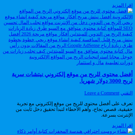
ChatGPT
أفضل
اقرا المزيد
للمبتدئين
طرق
دليل
الربح
شامل
من
لربح
ChatGPT
2000
للمبتدئين
دولار
دليل
من
شامل
ChatGPT.
لربح
2000
دولار
Posted
دورات تعليمية
مال و استثمار
in
من
ChatGPT.
أفضل محتوى للربح من موقع إلكتروني نيتشات سرية
لربح 3000 دولار شهريا.
on
Author:
التقني
Leave a Comment
أفضل
تعرف على أفضل محتوى للربح من موقع إلكتروني مع تجربة
محتوى
حقيقية، قصص نجاح، وأهم الأخطاء لتبدأ تحقيق دخل ثابت من
للربح
الإنترنت بسرعة.
من
موقع
أفضل
اقرا المزيد
إلكتروني
محتوى
نيتشات