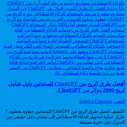
تحول
بصفر
أفكارك
دولار.
إلى
صور
احترافية
بصفر
دولار.
Posted
تقنية
دورات تعليمية
ذكاء اصطناعي AI
in
أفضل طرق الربح من ChatGPT للمبتدئين دليل شامل
لربح 2000 دولار من ChatGPT.
on
Author:
التقني
Leave a Comment
أفضل
اكتشف أفضل طرق الربح من ChatGPT للمبتدئين خطوة بخطوة. 7
طرق
طرق عملية لتحويل الذكاء الاصطناعي إلى مصدر دخل حقيقي من
الربح
المنزل دون خبرة مسبقة.
من