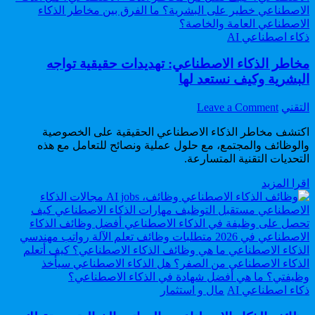
مستقبل
تحسين
Posted
علاجك
ذكاء اصطناعي AI
in
مخاطر الذكاء الاصطناعي: تهديدات حقيقية تواجه
البشرية وكيف نستعد لها
on
Author:
التقني
Leave a Comment
مخاطر
اكتشف مخاطر الذكاء الاصطناعي الحقيقية على الخصوصية
الذكاء
والوظائف والمجتمع، مع حلول عملية ونصائح للتعامل مع هذه
الاصطناعي:
التحديات التقنية المتسارعة.
تهديدات
حقيقية
مخاطر
اقرا المزيد
تواجه
الذكاء
البشرية
الاصطناعي:
وكيف
تهديدات
نستعد
حقيقية
لها
تواجه
البشرية
وكيف
Posted
نستعد
ذكاء اصطناعي AI
مال و استثمار
in
لها