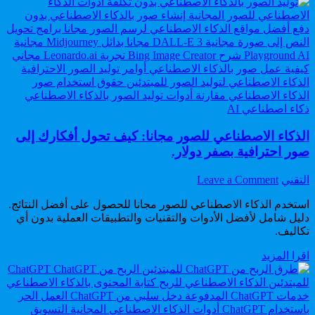
الذكاء
كادت
الاصطناعي:
أن
7
تدمر
كوارث
الشركات
حقيقية
(وكيف
كادت
تتجنبها)
أن
تدمر
Posted
الشركات
ذكاء اصطناعي AI
in
(وكيف
تتجنبها)
الذكاء الاصطناعي للصور مجانا: كيف تحول أفكارك إلى
صور احترافية بصفر دولار.
on
Author:
التقني
Leave a Comment
الذكاء
استخدم الذكاء الاصطناعي للصور مجانا للحصول على أفضل النتائج.
الاصطناعي
دليل شامل لأفضل الأدوات والتقنيات والتطبيقات العملية بدون أي
للصور
تكاليف.
مجانا:
كيف
الذكاء
اقرا المزيد
تحول
الاصطناعي
أفكارك
للصور
إلى
مجانا:
صور
كيف
احترافية