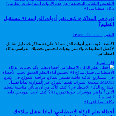
أفضل
Posted
النتائج
ذكاء اصطناعي AI
in
ثورة في المذاكرة: كيف تغير أدوات الدراسة AI مستقبل
التعليم؟
on
Author:
التقني
Leave a Comment
ثورة
اكتشف كيف تغير أدوات الدراسة AI طريقة مذاكرتك. دليل شامل
في
لأفضل التطبيقات والاستراتيجيات لتحسين تحصيلك الدراسي بذكاء
المذاكرة:
اصطناعي.
كيف
تغير
ثورة
اقرا المزيد
أدوات
في
الدراسة
المذاكرة:
AI
كيف
مستقبل
تغير
التعليم؟
أدوات
الدراسة
AI
Posted
مستقبل
ذكاء اصطناعي AI
in
التعليم؟
أخطاء تعلم الذكاء الاصطناعي: لماذا تفشل نماذجك