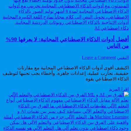
أضعاف
بدون
جهد
Posted
ذكاء اصطناعي AI
in
أفضل أدوات الذكاء الاصطناعي المجانية: لا يعرفها 90%
من الناس
on
Author:
التقني
Leave a Comment
أفضل
اكتشف أقوى أدوات الذكاء الاصطناعي المجانية مع مقارنات
أدوات
حقيقية، تجارب عملية، إعدادات جاهزة، وأخطاء يجب تجنبها لتوظيف
الذكاء
الذكاء الاصطناعي بقوة
الاصطناعي
المجانية:
أفضل
اقرا المزيد
لا
أدوات
يعرفها
الذكاء
90%
الاصطناعي
من
المجانية:
الناس
لا
يعرفها
90%