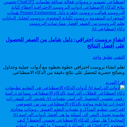
للربح
سرية
من
لربح
موقع
3000
إلكتروني
دولار
نيتشات
شهريا.
Posted
سرية
ذكاء اصطناعي AI
in
لربح
3000
انشاء برومبت احترافي: دليل شامل من الصفر للحصول
دولار
على أفضل النتائج
شهريا.
Author:
على
التقني
تعليق واحد
انشاء
تعلم انشاء برومبت احترافي خطوة بخطوة مع أدوات عملية وجداول
برومبت
ونصائح حصرية لتحصل على نتائج دقيقة من الذكاء الاصطناعي.
احترافي:
دليل
انشاء
اقرا المزيد
شامل
برومبت
من
احترافي:
الصفر
دليل
للحصول
شامل
على
من
أفضل
الصفر
النتائج
للحصول
على