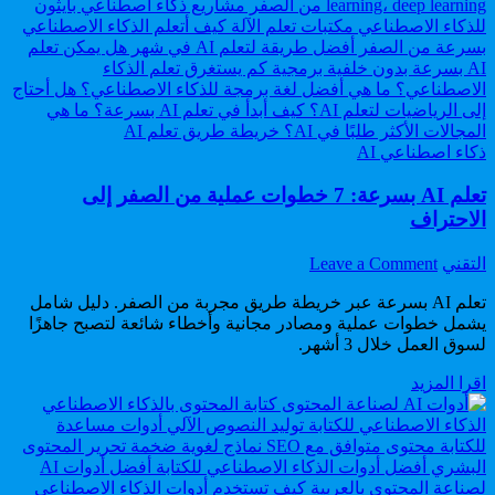
الاصطناعي:
في
كيف
عالم
تغير
الإبداع؟
قواعد
اللعبة
في
عالم
Posted
الإبداع؟
ذكاء اصطناعي AI
in
تعلم AI بسرعة: 7 خطوات عملية من الصفر إلى
الاحتراف
on
Author:
التقني
Leave a Comment
تعلم
AI
تعلم AI بسرعة عبر خريطة طريق مجربة من الصفر. دليل شامل
بسرعة:
يشمل خطوات عملية ومصادر مجانية وأخطاء شائعة لتصبح جاهزًا
7
لسوق العمل خلال 3 أشهر.
خطوات
تعلم
اقرا المزيد
عملية
AI
من
بسرعة:
الصفر
7
إلى
خطوات
الاحتراف
عملية