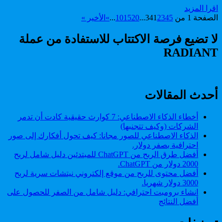
شامل
تعلم
اقرا المزيد
من
الذكاء
الصفحة 1 من 34
5
4
3
2
1
...
20
15
10
...
»
الأخير »
الصفر
الاصطناعي:
إلى
دليل
لا تضيع فرصة الاكتتاب للاستفادة من عملة
أول
شامل
مشروع
RADIANT
من
حقيقي
الصفر
إلى
أول
مشروع
أحدث المقالات
حقيقي
أخطاء الذكاء الاصطناعي: 7 كوارث حقيقية كادت أن تدمر
الشركات (وكيف تتجنبها)
الذكاء الاصطناعي للصور مجانا: كيف تحول أفكارك إلى صور
احترافية بصفر دولار.
أفضل طرق الربح من ChatGPT للمبتدئين دليل شامل لربح
2000 دولار من ChatGPT.
أفضل محتوى للربح من موقع إلكتروني نيتشات سرية لربح
3000 دولار شهريا.
انشاء برومبت احترافي: دليل شامل من الصفر للحصول على
أفضل النتائج