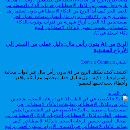
دليل
كيف
مفصل
ربحت
من
3400$
الصفر.
بشهرين
دليل
مفصل
Posted
ذكاء اصطناعي AI
in
من
الصفر.
الربح من AI بدون رأس مال: دليل عملي من الصفر إلى
الأرباح الحقيقية
on
Author:
التقني
Leave a Comment
الربح
اكتشف كيف يمكنك الربح من AI بدون رأس مال عبر أدوات مجانية
من
AI
واستراتيجيات ذكية. دليل شامل خطوة بخطوة مع أمثلة واقعية
وأخطاء يجب تجنبها للحصول
بدون
رأس
الربح
اقرا المزيد
مال:
من
دليل
AI
عملي
بدون
من
رأس
الصفر
مال:
إلى
دليل
الأرباح