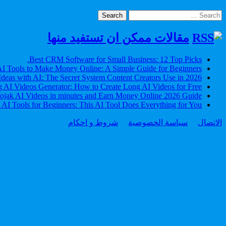
Search
for:
مقالات ممكن ان تستفيد منها
Best CRM Software for Small Business: 12 Top Picks.
I Tools to Make Money Online: A Simple Guide for Beginners
Ideas with AI: The Secret System Content Creators Use in 2026
 AI Videos Generator: How to Create Long AI Videos for Free
jak AI Videos in minutes and Earn Money Online 2026 Guide
 AI Tools for Beginners: This AI Tool Does Everything for You
الاتصال
سياسة الخصوصية
شروط و احكام