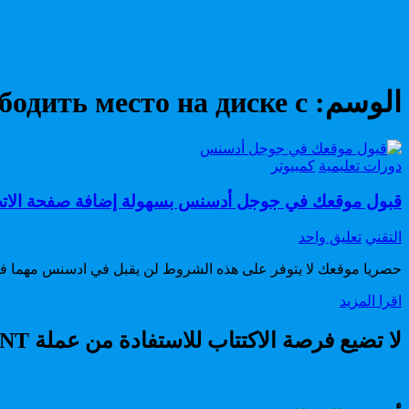
الوسم:
бодить место на диске с
Posted
دورات تعليمية
كمبيوتر
in
قبول موقعك في جوجل أدسنس بسهولة إضافة صفحة الات
Author:
على
التقني
تعليق واحد
قبول
حصريا موقعك لا يتوفر على هذه الشروط لن يقبل في ادسنس مهما فع
موقعك
في
قبول
اقرا المزيد
جوجل
موقعك
أدسنس
في
لا تضيع فرصة الاكتتاب للاستفادة من عملة RADIANT
بسهولة
جوجل
إضافة
أدسنس
صفحة
بسهولة
الاتصال
إضافة