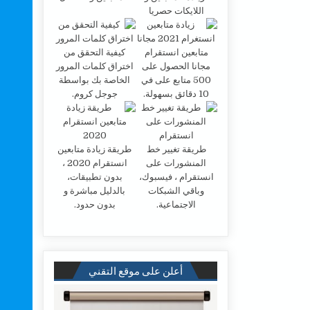
اللايكات حصريا
متابعين انستقرام
كيفية التحقق من
مجانا الحصول على
اختراق كلمات المرور
500 متابع على في
الخاصة بك بواسطة
10 دقائق بسهولة.
جوجل كروم.
طريقة تغيير خط
طريقة زيادة متابعين
المنشورات على
انستقرام 2020 ،
انستقرام ، فيسبوك،
بدون تطبيقات،
وباقي الشبكات
بالدليل مباشرة و
الاجتماعية.
بدون حدود.
أعلن على موقع التقني