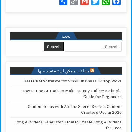
S
C
G
T
W
F
h
o
m
w
h
a
a
p
a
i
a
c
r
y
i
t
t
e
e
L
l
t
s
b
بحث
i
e
A
o
Search for:
n
r
p
o
k
p
k
مقالات ممكن ان تستفيد منها
Best CRM Software for Small Business: 12 Top Picks.
How to Use AI Tools to Make Money Online: A Simple
Guide for Beginners
Content Ideas with AI: The Secret System Content
Creators Use in 2026
Long AI Videos Generator: How to Create Long AI Videos
for Free