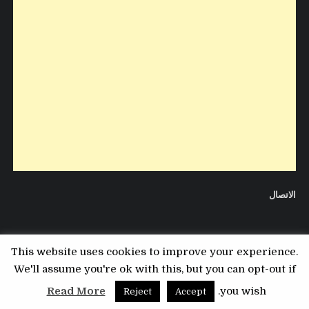
الاتصال
This website uses cookies to improve your experience.
We'll assume you're ok with this, but you can opt-out if
Copyright © 2026 مدونة التقني
Read More
you wish.
Reject
Accept
Design by ThemesDNA.com