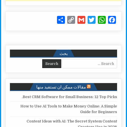
S
C
G
T
W
F
h
o
m
w
h
a
a
p
a
i
a
c
r
y
i
t
t
e
e
L
l
t
s
b
بحث
i
e
A
o
Search for:
n
r
p
o
k
p
k
مقالات ممكن ان تستفيد منها
Best CRM Software for Small Business: 12 Top Picks.
How to Use AI Tools to Make Money Online: A Simple
Guide for Beginners
Content Ideas with AI: The Secret System Content
Creators Use in 2026