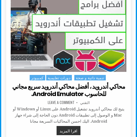
تنمية داتية و صحة
دورات تعليمية
كمبيوتر
Posted in
محاكي أندرويد ، أفضل محاكي أندرويد سريع مجاني
للحاسوب Android Emulator.
AUTHOR:
ON محاكي أندرويد ، أفضل محاكي أندرويد سريع مجاني للحاسوب ANDROID EMULATOR.
التقني
LEAVE A COMMENT
يتيح لك محاكي أندرويد تشغيل Android على Linux أو Windows أو
Mac و الوصول إلى تطبيقات Android دون الحاجة إلى شراء جهاز
Android. اليك احسن المحاكيات السريعة مجانا
محاكي أندرويد ، أفضل محاكي أندرويد سريع مجان
اقرا المزيد