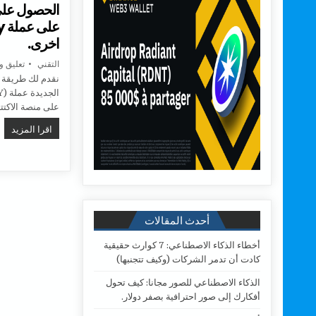
الحصول على
اخرى.
AUTHOR:
التقني
تعليق و
نقدم لك طريقة ا
على منصة الاكتت
الحصو
اقرا المزيد
أحدث المقالات
أخطاء الذكاء الاصطناعي: 7 كوارث حقيقية
كادت أن تدمر الشركات (وكيف تتجنبها)
الذكاء الاصطناعي للصور مجانا: كيف تحول
أفكارك إلى صور احترافية بصفر دولار.