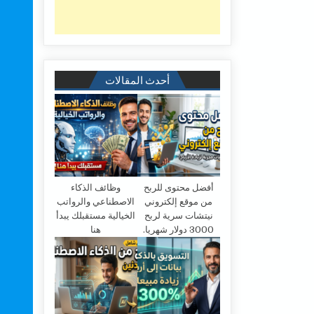
أحدث المقالات
أفضل محتوى للربح
وظائف الذكاء
من موقع إلكتروني
الاصطناعي والرواتب
نيتشات سرية لربح
الخيالية مستقبلك يبدأ
3000 دولار شهريا.
هنا