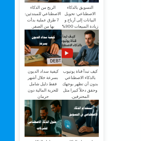
التسويق بالذكاء
الربح من الذكاء
الاصطناعي: تحويل
الاصطناعي للمبتدئين:
البيانات إلى أرباح و
7 طرق عملية بدأت
زيادة المبيعات 300%
بها من الصفر.
كيف تبدأ قناة يوتيوب
كيفية سداد الديون
بالذكاء الاصطناعي
بسرعة خلال أشهر
بدون أن تظهر بوجهك
فقط دليل شامل
وحقق دخلاً كبيرا مثل
للحرية المالية دون
المحترفين.
حرمان