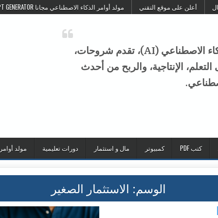
ال
أعلن على موقع التقني
مولد أوامر الذكاء الاصطناعي مجانا FREE AI PROMPT GENERATOR
موقع التقني هو منصة عربية متخصصة في الذكاء الاصطناعي (AI)، تقدم شروحات،
تعلم، الإنتاجية، والربح من أحدث
صطناعي.
كتب PDF
كمبيوتر
مال و استثمار
دورات تعليمية
مولد أوامر
الوسم:
الاستثمار الصغير