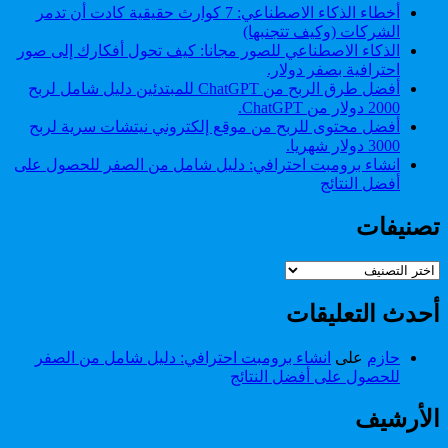
مستقل
أخطاء الذكاء الاصطناعي: 7 كوارث حقيقية كادت أن تدمر
مالياً
الشركات (وكيف تتجنبها)
الذكاء الاصطناعي للصور مجانا: كيف تحول أفكارك إلى صور
احترافية بصفر دولار.
أفضل طرق الربح من ChatGPT للمبتدئين دليل شامل لربح
2000 دولار من ChatGPT.
أفضل محتوى للربح من موقع إلكتروني نيتشات سرية لربح
3000 دولار شهريا.
انشاء برومبت احترافي: دليل شامل من الصفر للحصول على
أفضل النتائج
تصنيفات
تصنيفات
أحدث التعليقات
حازم
على
انشاء برومبت احترافي: دليل شامل من الصفر
للحصول على أفضل النتائج
الأرشيف