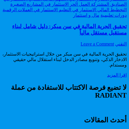
Posted
دورات تعليمية
مال و استثمار
in
تحقيق الحرية المالية في سن مبكر: دليل شامل لبناء
مستقبل مستقل مالياً
on
Author:
التقني
Leave a Comment
تحقيق
تحقيق الحرية المالية في سن مبكر من خلال استراتيجيات الاستثمار،
الحرية
الادخار الذكي، وتنويع مصادر الدخل لبناء استقلال مالي حقيقي
المالية
ومستدام.
في
سن
تحقيق
اقرا المزيد
مبكر:
الحرية
دليل
المالية
لا تضيع فرصة الاكتتاب للاستفادة من عملة
شامل
في
لبناء
RADIANT
سن
مستقبل
مبكر:
مستقل
دليل
مالياً
شامل
لبناء
أحدث المقالات
مستقبل