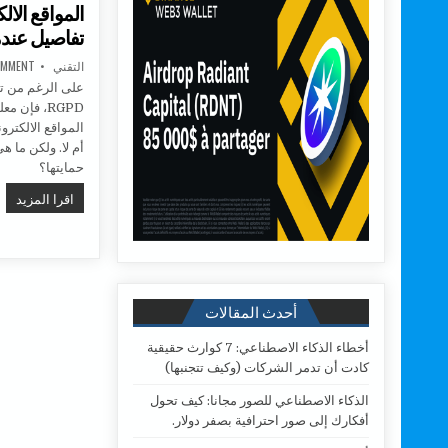
المواقع الال
تفاصيل عندم
AUTHOR:
التقني
OMMENT
على الرغم من تطب
RGPD، فإن
المواقع الالكتر
أم لا. ولكن ما هي
حمايتها؟
الم
اقرا المزيد
أحدث المقالات
أخطاء الذكاء الاصطناعي: 7 كوارث حقيقية
كادت أن تدمر الشركات (وكيف تتجنبها)
الذكاء الاصطناعي للصور مجانا: كيف تحول
أفكارك إلى صور احترافية بصفر دولار.