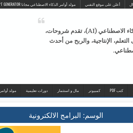
ال
أعلن على موقع التقني
مولد أوامر الذكاء الاصطناعي مجانا FREE AI PROMPT GENERATOR
موقع التقني هو منصة عربية متخصصة في الذكاء الاصطناعي (AI)، تقدم شروحات،
تعلم، الإنتاجية، والربح من أحدث
صطناعي.
كتب PDF
كمبيوتر
مال و استثمار
دورات تعليمية
مولد أوامر
الوسم:
البرامج الالكترونية