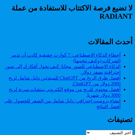
العملات
استثمارها
الرقمية
لا تضيع فرصة الاكتتاب للاستفادة من عملة
بأمان
و
من
RADIANT
تخزينها
الصفر
و
استثمارها
بأمان
من
أحدث المقالات
الصفر
أخطاء الذكاء الاصطناعي: 7 كوارث حقيقية كادت أن تدمر
الشركات (وكيف تتجنبها)
الذكاء الاصطناعي للصور مجانا: كيف تحول أفكارك إلى صور
احترافية بصفر دولار.
أفضل طرق الربح من ChatGPT للمبتدئين دليل شامل لربح
2000 دولار من ChatGPT.
أفضل محتوى للربح من موقع إلكتروني نيتشات سرية لربح
3000 دولار شهريا.
انشاء برومبت احترافي: دليل شامل من الصفر للحصول على
أفضل النتائج
تصنيفات
تصنيفات