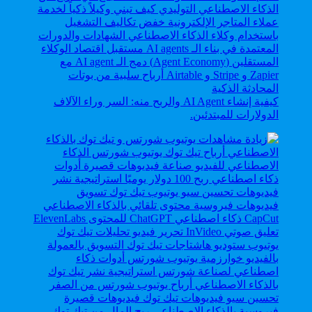
كيفية إنشاء AI Agent والربح منه: السر وراء الآلاف
الدولارات للمبتدئين.