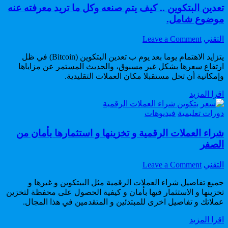
تعدين البتكوين .. كيف يتم صنعه وكل ما تريد معرفته عنه
موضوع شامل.
on
Author:
التقني
Leave a Comment
تعدين
يتزايد الاهتمام يوما بعد يوم ب تعدين البتكوين (Bitcoin) في ظل
البتكوين
..
ارتفاع سعرها بشكل غير مسبوق، والحديث المستمر عن مزاياها
كيف
وإمكانية أن تحل مستقبلا مكان العملات التقليدية.
يتم
تعدين
اقرا المزيد
صنعه
البتكوين
وكل
..
Posted
دورات تعليمية
فيديوهات
ما
in
كيف
تريد
يتم
شراء العملات الرقمية و تخزينها و استثمارها بأمان من
معرفته
صنعه
الصفر
عنه
وكل
موضوع
ما
شامل.
on
Author:
التقني
Leave a Comment
تريد
شراء
معرفته
جميع تفاصيل شراء العملات الرقمية مثل البيتكوين و غيرها و
العملات
عنه
تخزينها و الاستثمار فيها بأمان و كيفية الحصول على محفظة لتخزين
الرقمية
موضوع
عملاتك و تفاصيل اخرى للمبتدئين و المتقدمين في هذا المجال.
و
شامل.
تخزينها
شراء
اقرا المزيد
و