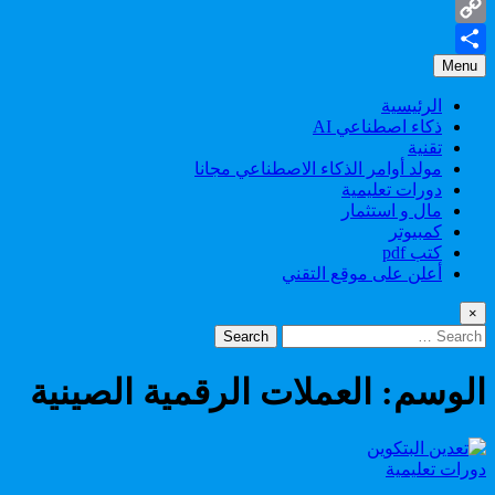
Gmail
Copy
Menu
Share
Link
الرئيسية
ذكاء اصطناعي AI
تقنية
مولد أوامر الذكاء الاصطناعي مجانا
دورات تعليمية
مال و استثمار
كمبيوتر
كتب pdf
أعلن على موقع التقني
×
Search
for:
الوسم:
العملات الرقمية الصينية
Posted
دورات تعليمية
in