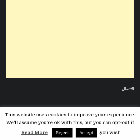
الاتصال
This website uses cookies to improve your experience.
We'll assume you're ok with this, but you can opt-out if
Copyright © 2026 مدونة التقني
Read More
you wish.
Reject
Accept
Design by ThemesDNA.com