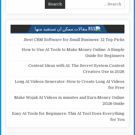
Search for:
n
r
p
o
k
p
k
مقالات ممكن ان تستفيد منها
Best CRM Software for Small Business: 12 Top Picks.
How to Use AI Tools to Make Money Online: A Simple
Guide for Beginners
Content Ideas with AI: The Secret System Content
Creators Use in 2026
Long AI Videos Generator: How to Create Long AI Videos
for Free
Make Wojak AI Videos in minutes and Earn Money Online
2026 Guide
Easy AI Tools for Beginners: This AI Tool Does Everything
for You