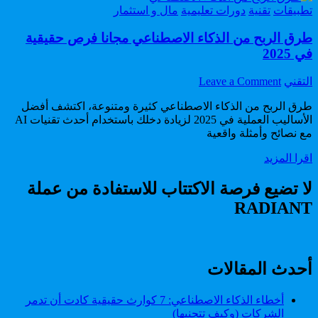
Posted
تطبيقات
تقنية
دورات تعليمية
مال و استثمار
in
طرق الربح من الذكاء الاصطناعي مجانا فرص حقيقية
في 2025
on
Author:
التقني
Leave a Comment
طرق
طرق الربح من الذكاء الاصطناعي كثيرة ومتنوعة، اكتشف أفضل
الربح
الأساليب العملية في 2025 لزيادة دخلك باستخدام أحدث تقنيات AI
من
مع نصائح وأمثلة واقعية
الذكاء
الاصطناعي
طرق
اقرا المزيد
مجانا
الربح
فرص
من
لا تضيع فرصة الاكتتاب للاستفادة من عملة
حقيقية
الذكاء
في
RADIANT
الاصطناعي
2025
مجانا
فرص
حقيقية
في
أحدث المقالات
2025
أخطاء الذكاء الاصطناعي: 7 كوارث حقيقية كادت أن تدمر
الشركات (وكيف تتجنبها)