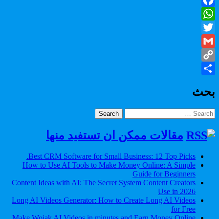
Facebook
WhatsApp
Twitter
Gmail
Copy
Share
Link
بحث
Search
for:
مقالات ممكن ان تستفيد منها
Best CRM Software for Small Business: 12 Top Picks.
How to Use AI Tools to Make Money Online: A Simple
Guide for Beginners
Content Ideas with AI: The Secret System Content Creators
Use in 2026
Long AI Videos Generator: How to Create Long AI Videos
for Free
Make Wojak AI Videos in minutes and Earn Money Online