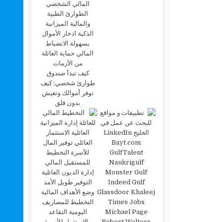
كيف تبدأ صندوق
طوارئ شخصي: كيف
توفر أموالك وتعيش
بدون قلق