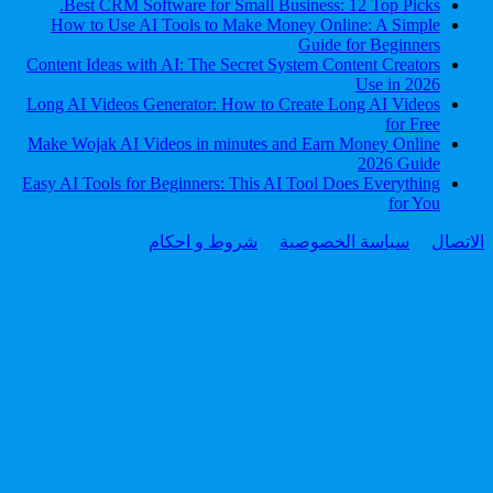
Best CRM Software for Small Business: 12 Top Picks.
How to Use AI Tools to Make Money Online: A Simple
Guide for Beginners
Content Ideas with AI: The Secret System Content Creators
Use in 2026
Long AI Videos Generator: How to Create Long AI Videos
for Free
Make Wojak AI Videos in minutes and Earn Money Online
2026 Guide
Easy AI Tools for Beginners: This AI Tool Does Everything
for You
الاتصال
سياسة الخصوصية
شروط و احكام