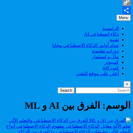
Gmail
Copy
Menu
Share
Link
الرئيسية
ذكاء اصطناعي AI
تقنية
مولد أوامر الذكاء الاصطناعي مجانا
دورات تعليمية
مال و استثمار
كمبيوتر
كتب pdf
أعلن على موقع التقني
×
Search
for:
الوسم:
الفرق بين AI و ML