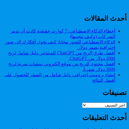
الآلي:
للتكنولوجيا.
5
حقائق
ستفجر
أحدث المقالات
فهمك
للتكنولوجيا.
أخطاء الذكاء الاصطناعي: 7 كوارث حقيقية كادت أن تدمر
الشركات (وكيف تتجنبها)
الذكاء الاصطناعي للصور مجانا: كيف تحول أفكارك إلى صور
احترافية بصفر دولار.
أفضل طرق الربح من ChatGPT للمبتدئين دليل شامل لربح
2000 دولار من ChatGPT.
أفضل محتوى للربح من موقع إلكتروني نيتشات سرية لربح
3000 دولار شهريا.
انشاء برومبت احترافي: دليل شامل من الصفر للحصول على
أفضل النتائج
تصنيفات
تصنيفات
أحدث التعليقات