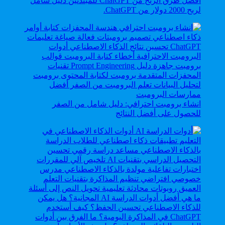
أفضل طرق الربح من ChatGPT للمبتدئين دليل شامل
لربح 2000 دولار من ChatGPT.
انشاء برومبت احترافي: دليل شامل من الصفر
للحصول على أفضل النتائج