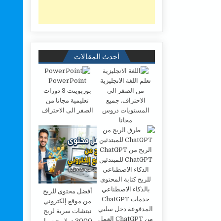
أحدث المقالات
تعلم اللغة الانجليزية
PowerPoint
من الصفر الى
بوربوينت 3 دورات
الاحتراف. جميع
تعليمية مجانا من
المستويات دروس
الصفر الى الاحتراف
مجانا
أفضل محتوى للربح
من موقع إلكتروني
نيتشات سرية لربح
3000 دولار شهريا.