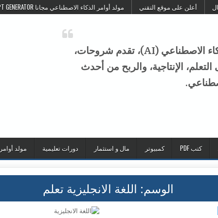
ال
أعلن على موقع التقني
مولد أوامر الذكاء الاصطناعي مجانا FREE AI PROMPT GENERATOR
موقع التقني هو منصة عربية متخصصة في الذكاء الاصطناعي (AI)، تقدم شروحات،
تعلم، الإنتاجية، والربح من أحدث
صطناعي.
كتب PDF
كمبيوتر
مال و استثمار
دورات تعليمية
مولد أوامر
الوسم:
اللغة الانجليزية تعلم