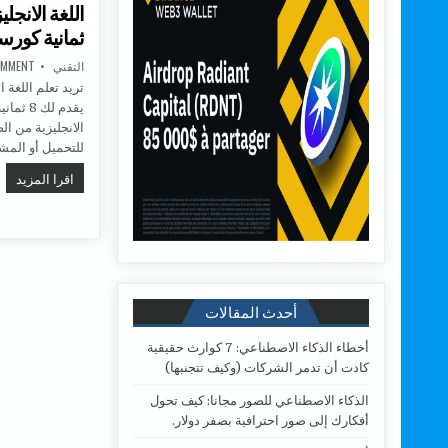
اللغة الانجل
ثمانية كورس
AUTHOR:
التقني
OMMENT
تريد تعلم اللغة 
يقدم لك
الانجليزية من ا
للتحميل أو الم
اللغ
اقرا المزيد
أحدث المقالات
أخطاء الذكاء الاصطناعي: 7 كوارث حقيقية
كادت أن تدمر الشركات (وكيف تتجنبها)
الذكاء الاصطناعي للصور مجانا: كيف تحول
أفكارك إلى صور احترافية بصفر دولار.