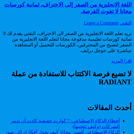
اللغة الانجليزية من الصفر إلى الاحتراف، ثمانية كورسات
مجانا لا تفوت الفرصة.
on
Author:
التقني
Leave a Comment
اللغة
تريد تعلم اللغة الانجليزية من الصفر الى الاحتراف، التقني يقدم لك 8
الانجليزية
ثمانية كورسات تعليمية مدفوعة مجانا لتعلم اللغة الانجليزية من
من
الصفر لتصبح من المحترفين، الكورسات للتحميل أو المشاهدة
الصفر
مباشرة على جوجل درايف.
إلى
الاحتراف،
اللغة
اقرا المزيد
ثمانية
الانجليزية
كورسات
من
لا تضيع فرصة الاكتتاب للاستفادة من عملة
مجانا
الصفر
لا
RADIANT
إلى
تفوت
الاحتراف،
الفرصة.
ثمانية
كورسات
مجانا
أحدث المقالات
لا
تفوت
أخطاء الذكاء الاصطناعي: 7 كوارث حقيقية كادت أن تدمر
الفرصة.
الشركات (وكيف تتجنبها)
الذكاء الاصطناعي للصور مجانا: كيف تحول أفكارك إلى صور