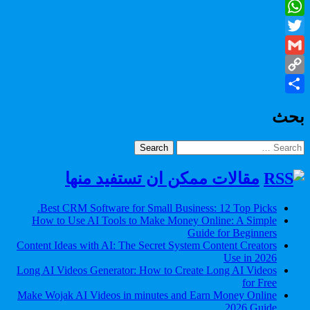
Facebook
WhatsApp
Twitter
Gmail
Copy
Share
Link
بحث
Search
for:
مقالات ممكن ان تستفيد منها
Best CRM Software for Small Business: 12 Top Picks.
How to Use AI Tools to Make Money Online: A Simple
Guide for Beginners
Content Ideas with AI: The Secret System Content Creators
Use in 2026
Long AI Videos Generator: How to Create Long AI Videos
for Free
Make Wojak AI Videos in minutes and Earn Money Online
2026 Guide