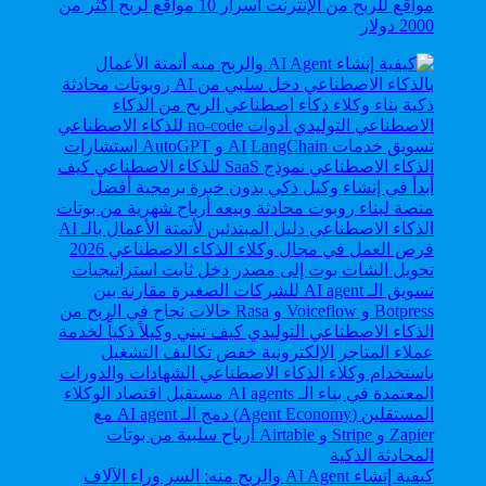
مواقع للربح من الإنترنت أسرار 10 مواقع لربح أكثر من
2000 دولار
كيفية إنشاء AI Agent والربح منه: السر وراء الآلاف