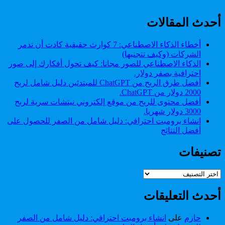
نحو
التنمية
المستدامة
أحدث المقالات
أخطاء الذكاء الاصطناعي: 7 كوارث حقيقية كادت أن تدمر
الشركات (وكيف تتجنبها)
الذكاء الاصطناعي للصور مجانا: كيف تحول أفكارك إلى صور
احترافية بصفر دولار.
أفضل طرق الربح من ChatGPT للمبتدئين دليل شامل لربح
2000 دولار من ChatGPT.
أفضل محتوى للربح من موقع إلكتروني نيتشات سرية لربح
3000 دولار شهريا.
انشاء برومبت احترافي: دليل شامل من الصفر للحصول على
أفضل النتائج
تصنيفات
تصنيفات
أحدث التعليقات
حازم
على
انشاء برومبت احترافي: دليل شامل من الصفر