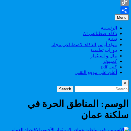
Gmail
Copy
Menu
Share
Link
الرئيسية
ذكاء اصطناعي AI
تقنية
مولد أوامر الذكاء الاصطناعي مجانا
دورات تعليمية
مال و استثمار
كمبيوتر
كتب pdf
أعلن على موقع التقني
×
Search
for:
الوسم:
المناطق الحرة في
سلكنة عمان