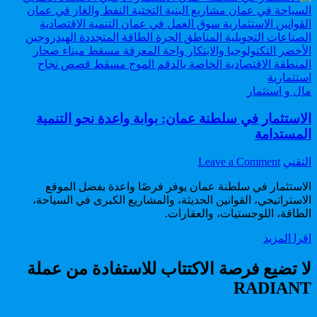
Posted
مال و استثمار
in
الاستثمار في سلطنة عمان: بوابة واعدة نحو التنمية
المستدامة
on
Author:
التقني
Leave a Comment
الاستثمار
الاستثمار في سلطنة عمان يوفر فرصًا واعدة بفضل الموقع
في
الاستراتيجي، القوانين الحديثة، والمشاريع الكبرى في السياحة،
سلطنة
الطاقة، اللوجستيات، والعقارات.
عمان:
بوابة
الاستثمار
اقرا المزيد
واعدة
في
نحو
سلطنة
لا تضيع فرصة الاكتتاب للاستفادة من عملة
التنمية
عمان:
المستدامة
RADIANT
بوابة
واعدة