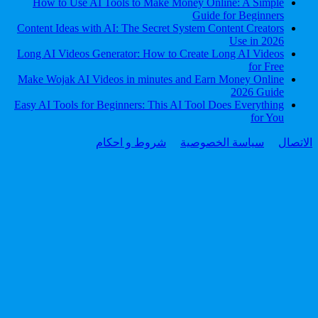
How to Use AI Tools to Make Money Online: A Simple
Guide for Beginners
Content Ideas with AI: The Secret System Content Creators
Use in 2026
Long AI Videos Generator: How to Create Long AI Videos
for Free
Make Wojak AI Videos in minutes and Earn Money Online
2026 Guide
Easy AI Tools for Beginners: This AI Tool Does Everything
for You
الاتصال
سياسة الخصوصية
شروط و احكام