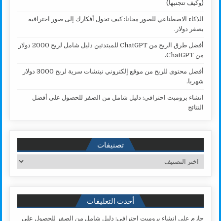
(وكيف تتجنبها)
الذكاء الاصطناعي للصور مجانا: كيف تحول أفكارك إلى صور احترافية
بصفر دولار.
أفضل طرق الربح من ChatGPT للمبتدئين دليل شامل لربح 2000 دولار
من ChatGPT.
أفضل محتوى للربح من موقع إلكتروني نيتشات سرية لربح 3000 دولار
شهريا.
انشاء برومبت احترافي: دليل شامل من الصفر للحصول على أفضل
النتائج
تصنيفات
تصنيفات
أحدث التعليقات
حازم
على
انشاء برومبت احترافي: دليل شامل من الصفر للحصول على