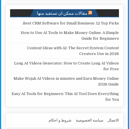
k
p
k
مقالات ممكن ان تستفيد منها
Best CRM Software for Small Business: 12 Top Picks.
How to Use AI Tools to Make Money Online: A Simple
Guide for Beginners
Content Ideas with AI: The Secret System Content
Creators Use in 2026
Long AI Videos Generator: How to Create Long AI Videos
for Free
Make Wojak AI Videos in minutes and Earn Money Online
2026 Guide
Easy AI Tools for Beginners: This AI Tool Does Everything
for You
الاتصال
سياسة الخصوصية
شروط و احكام