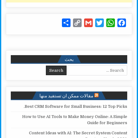
S
C
G
T
W
F
h
o
m
w
h
a
a
p
a
i
a
c
r
y
i
t
t
e
e
L
l
t
s
b
بحث
i
e
A
o
Search for:
n
r
p
o
k
p
k
مقالات ممكن ان تستفيد منها
Best CRM Software for Small Business: 12 Top Picks.
How to Use AI Tools to Make Money Online: A Simple
Guide for Beginners
Content Ideas with AI: The Secret System Content