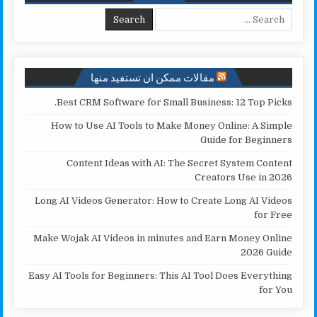
i
e
A
o
Search for:
n
r
p
o
k
p
k
مقالات ممكن ان تستفيد منها
Best CRM Software for Small Business: 12 Top Picks.
How to Use AI Tools to Make Money Online: A Simple
Guide for Beginners
Content Ideas with AI: The Secret System Content
Creators Use in 2026
Long AI Videos Generator: How to Create Long AI Videos
for Free
Make Wojak AI Videos in minutes and Earn Money Online
2026 Guide
Easy AI Tools for Beginners: This AI Tool Does Everything
for You