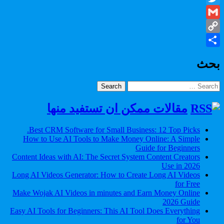
Twitter
Gmail
Copy
Share
Link
بحث
Search
for:
مقالات ممكن ان تستفيد منها
Best CRM Software for Small Business: 12 Top Picks.
How to Use AI Tools to Make Money Online: A Simple
Guide for Beginners
Content Ideas with AI: The Secret System Content Creators
Use in 2026
Long AI Videos Generator: How to Create Long AI Videos
for Free
Make Wojak AI Videos in minutes and Earn Money Online
2026 Guide
Easy AI Tools for Beginners: This AI Tool Does Everything
for You