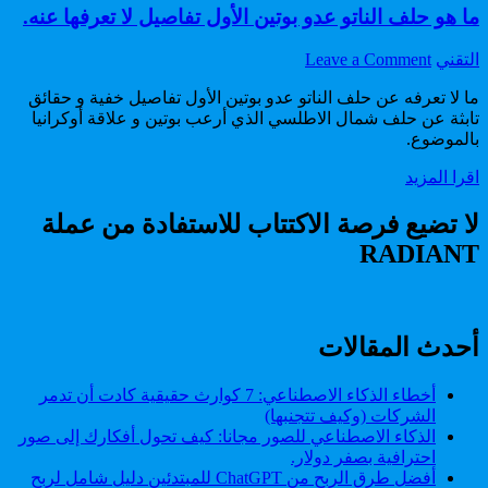
ما هو حلف الناتو عدو بوتين الأول تفاصيل لا تعرفها عنه.
on
Author:
التقني
Leave a Comment
ما
ما لا تعرفه عن حلف الناتو عدو بوتين الأول تفاصيل خفية و حقائق
هو
تابثة عن حلف شمال الاطلسي الذي أرعب بوتين و علاقة أوكرانيا
حلف
بالموضوع.
الناتو
عدو
ما
اقرا المزيد
بوتين
هو
الأول
حلف
لا تضيع فرصة الاكتتاب للاستفادة من عملة
تفاصيل
الناتو
لا
RADIANT
عدو
تعرفها
بوتين
عنه.
الأول
تفاصيل
لا
أحدث المقالات
تعرفها
عنه.
أخطاء الذكاء الاصطناعي: 7 كوارث حقيقية كادت أن تدمر
الشركات (وكيف تتجنبها)
الذكاء الاصطناعي للصور مجانا: كيف تحول أفكارك إلى صور
احترافية بصفر دولار.
أفضل طرق الربح من ChatGPT للمبتدئين دليل شامل لربح