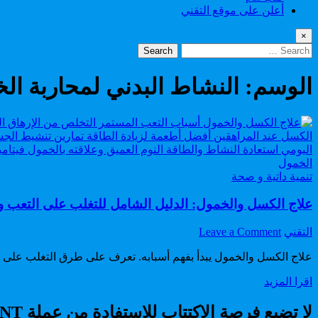
أعلن على موقع التقني
×
Search
for:
الوسم:
النشاط البدني لمحاربة ال
Posted
تنمية داتية و صحة
in
علاج الكسل والخمول: الدليل الشامل للتغلب على التعب و
on
Author:
التقني
Leave a Comment
علاج
علاج الكسل والخمول يبدأ بفهم أسبابه. تعرف على طرق التغلب على الت
الكسل
والخمول:
علاج
اقرا المزيد
الدليل
الكسل
الشامل
والخمول:
لا تضيع فرصة الاكتتاب للاستفادة من عملة RADIANT
للتغلب