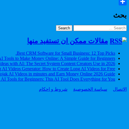
Copy
Share
Link
بحث
Search
for:
مقالات ممكن ان تستفيد منها
Best CRM Software for Small Business: 12 Top Picks.
I Tools to Make Money Online: A Simple Guide for Beginners
Ideas with AI: The Secret System Content Creators Use in 2026
 AI Videos Generator: How to Create Long AI Videos for Free
jak AI Videos in minutes and Earn Money Online 2026 Guide
 AI Tools for Beginners: This AI Tool Does Everything for You
الاتصال
سياسة الخصوصية
شروط و احكام