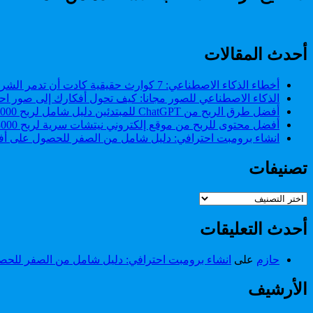
الدليل
على
الشامل
التعب
للتغلب
واستعادة
على
النشاط
أحدث المقالات
التعب
واستعادة
النشاط
أخطاء الذكاء الاصطناعي: 7 كوارث حقيقية كادت أن تدمر الشركات (وكيف تتجنبها)
الذكاء الاصطناعي للصور مجانا: كيف تحول أفكارك إلى صور احت
أفضل طرق الربح من ChatGPT للمبتدئين دليل شامل لربح 2000 دولار من ChatGPT.
أفضل محتوى للربح من موقع إلكتروني نيتشات سرية لربح 3000 دولار شهريا.
انشاء برومبت احترافي: دليل شامل من الصفر للحصول على أفض
تصنيفات
تصنيفات
أحدث التعليقات
حازم
على
انشاء برومبت احترافي: دليل شامل من الصفر للحصو
الأرشيف