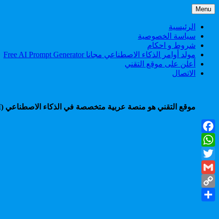
Skip
Menu
to
content
الرئيسية
سياسة الخصوصية
شروط و احكام
مولد أوامر الذكاء الاصطناعي مجانا Free AI Prompt Generator
أعلن على موقع التقني
الاتصال
موقع التقني هو منصة عربية متخصصة في الذكاء الاصطناعي (AI)، تقدم شروحات، أدوات، أخبار، ودروس عملية لمساعدتك على التعلم، الإنتاجية، والربح من أحدث تقنيات الذكاء الاصطناعي.
Facebook
WhatsApp
Twitter
Gmail
Copy
Share
Link