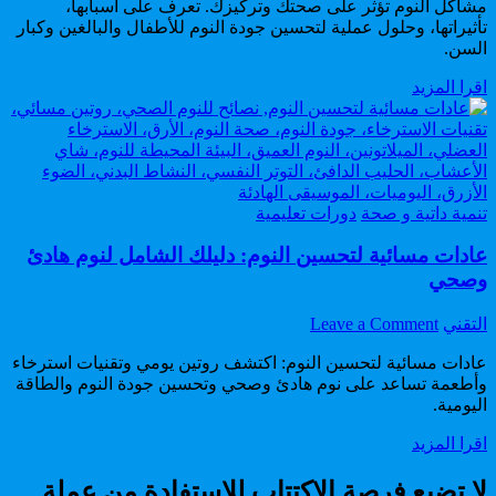
مشاكل النوم تؤثر على صحتك وتركيزك. تعرف على أسبابها،
النوم:
تأثيراتها، وحلول عملية لتحسين جودة النوم للأطفال والبالغين وكبار
الأسباب،
السن.
التأثيرات،
والحلول
مشاكل
اقرا المزيد
العملية
النوم:
لتحسين
الأسباب،
جودة
التأثيرات،
النوم
والحلول
العملية
Posted
لتحسين
تنمية داتية و صحة
دورات تعليمية
in
جودة
عادات مسائية لتحسين النوم: دليلك الشامل لنوم هادئ
النوم
وصحي
on
Author:
التقني
Leave a Comment
عادات
عادات مسائية لتحسين النوم: اكتشف روتين يومي وتقنيات استرخاء
مسائية
وأطعمة تساعد على نوم هادئ وصحي وتحسين جودة النوم والطاقة
لتحسين
اليومية.
النوم:
دليلك
عادات
اقرا المزيد
الشامل
مسائية
لنوم
لتحسين
لا تضيع فرصة الاكتتاب للاستفادة من عملة
هادئ