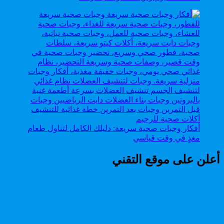
أفكار وجبات صحية سريعة: دليلك الكامل لتناول طعام
مغذٍ في وقت قياسي
أعلن على موقع التقني