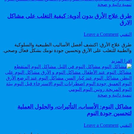
Posted
تنمية داتية و صحة
in
طرق علاج الأرق بدون أدوية: كيفية التغلب على مشاكل
الارق
on
Author:
التقني
Leave a Comment
طرق
طرق علاج الأرق: اكتشف أفضل الأساليب الطبيعية والسلوكية
علاج
والطبية للتغلب على الأرق وتحسين جودة نومك بشكل فعال وصحي.
الأرق
بدون
طرق
اقرا المزيد
أدوية:
علاج
كيفية
الأرق
التغلب
بدون
على
أدوية:
مشاكل
كيفية
الارق
Posted
التغلب
تنمية داتية و صحة
in
على
مشاكل النوم: الأسباب، التأثيرات، والحلول العملية
مشاكل
الارق
لتحسين جودة النوم
on
Author:
التقني
Leave a Comment
مشاكل