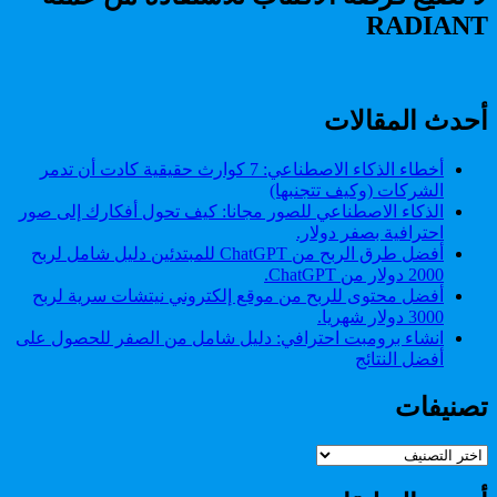
النوم:
وصحي
RADIANT
دليلك
الشامل
لنوم
هادئ
وصحي
أحدث المقالات
أخطاء الذكاء الاصطناعي: 7 كوارث حقيقية كادت أن تدمر
الشركات (وكيف تتجنبها)
الذكاء الاصطناعي للصور مجانا: كيف تحول أفكارك إلى صور
احترافية بصفر دولار.
أفضل طرق الربح من ChatGPT للمبتدئين دليل شامل لربح
2000 دولار من ChatGPT.
أفضل محتوى للربح من موقع إلكتروني نيتشات سرية لربح
3000 دولار شهريا.
انشاء برومبت احترافي: دليل شامل من الصفر للحصول على
أفضل النتائج
تصنيفات
تصنيفات