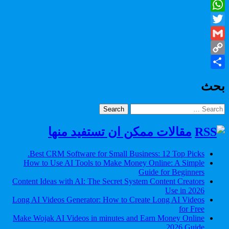
Facebook
WhatsApp
Twitter
Gmail
Copy
Share
Link
بحث
Search
for:
مقالات ممكن ان تستفيد منها
Best CRM Software for Small Business: 12 Top Picks.
How to Use AI Tools to Make Money Online: A Simple
Guide for Beginners
Content Ideas with AI: The Secret System Content Creators
Use in 2026
Long AI Videos Generator: How to Create Long AI Videos
for Free
Make Wojak AI Videos in minutes and Earn Money Online
2026 Guide