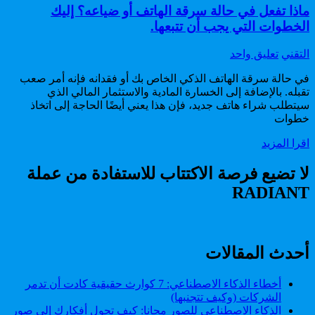
ماذا تفعل في حالة سرقة الهاتف أو ضياعه؟ إليك
الخطوات التي يجب أن تتبعها.
Author:
على
التقني
تعليق واحد
ماذا
في حالة سرقة الهاتف الذكي الخاص بك أو فقدانه فإنه أمر صعب
تفعل
تقبله. بالإضافة إلى الخسارة المادية والاستثمار المالي الذي
في
سيتطلب شراء هاتف جديد، فإن هذا يعني أيضًا الحاجة إلى اتخاذ
حالة
خطوات
سرقة
الهاتف
ماذا
اقرا المزيد
أو
تفعل
ضياعه؟
في
لا تضيع فرصة الاكتتاب للاستفادة من عملة
إليك
حالة
الخطوات
RADIANT
سرقة
التي
الهاتف
يجب
أو
أن
ضياعه؟
تتبعها.
إليك
أحدث المقالات
الخطوات
التي
أخطاء الذكاء الاصطناعي: 7 كوارث حقيقية كادت أن تدمر
يجب
الشركات (وكيف تتجنبها)
أن
الذكاء الاصطناعي للصور مجانا: كيف تحول أفكارك إلى صور