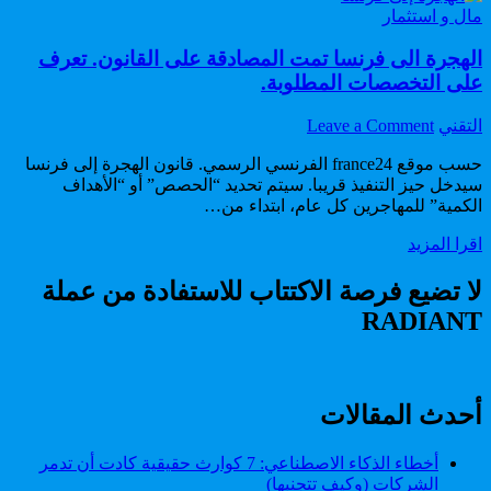
Posted
مال و استثمار
in
الهجرة الى فرنسا تمت المصادقة على القانون. تعرف
على التخصصات المطلوبة.
on
Author:
التقني
Leave a Comment
الهجرة
حسب موقع france24 الفرنسي الرسمي. قانون الهجرة إلى فرنسا
الى
سيدخل حيز التنفيذ قريبا. سيتم تحديد “الحصص” أو “الأهداف
فرنسا
الكمية” للمهاجرين كل عام، ابتداء من…
تمت
المصادقة
الهجرة
اقرا المزيد
على
الى
القانون.
فرنسا
لا تضيع فرصة الاكتتاب للاستفادة من عملة
تعرف
تمت
على
RADIANT
المصادقة
التخصصات
على
المطلوبة.
القانون.
تعرف
على
أحدث المقالات
التخصصات
المطلوبة.
أخطاء الذكاء الاصطناعي: 7 كوارث حقيقية كادت أن تدمر
الشركات (وكيف تتجنبها)