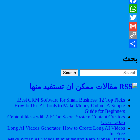
Facebook
WhatsApp
Twitter
Gmail
Copy
Share
Link
بحث
Search
for:
مقالات ممكن ان تستفيد منها
Best CRM Software for Small Business: 12 Top Picks.
How to Use AI Tools to Make Money Online: A Simple
Guide for Beginners
Content Ideas with AI: The Secret System Content Creators
Use in 2026
Long AI Videos Generator: How to Create Long AI Videos
for Free
Make Wojak AI Videos in minutes and Earn Money Online