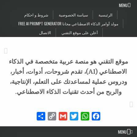
Skip to conten
MENU
الرئيسية
سياسة الخصوصية
شروط و احكام
مولد أوامر الذكاء الاصطناعي مجانا FREE AI PROMPT GENERATOR
أعلن على موقع التقني
الاتصال
موقع التقني هو منصة عربية متخصصة في الذكاء
الاصطناعي (AI)، تقدم شروحات، أدوات، أخبار،
ودروس عملية لمساعدتك على التعلم، الإنتاجية،
والربح من أحدث تقنيات الذكاء الاصطناعي.
Share
Copy
Gmail
Twitter
WhatsApp
Facebook
Link
MENU