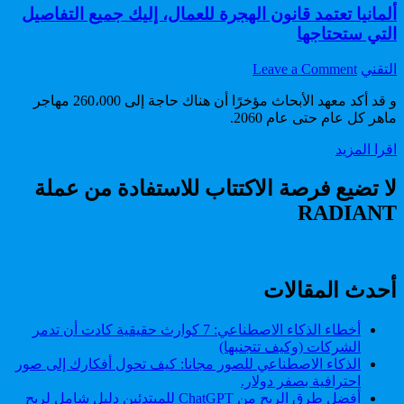
ألمانيا تعتمد قانون الهجرة للعمال، إليك جميع التفاصيل
التي ستحتاجها
on
Author:
التقني
Leave a Comment
ألمانيا
و قد أكد معهد الأبحاث مؤخرًا أن هناك حاجة إلى 260،000 مهاجر
تعتمد
ماهر كل عام حتى عام 2060.
قانون
الهجرة
ألمانيا
اقرا المزيد
للعمال،
تعتمد
إليك
قانون
لا تضيع فرصة الاكتتاب للاستفادة من عملة
جميع
الهجرة
التفاصيل
RADIANT
للعمال،
التي
إليك
ستحتاجها
جميع
التفاصيل
التي
أحدث المقالات
ستحتاجها
أخطاء الذكاء الاصطناعي: 7 كوارث حقيقية كادت أن تدمر
الشركات (وكيف تتجنبها)
الذكاء الاصطناعي للصور مجانا: كيف تحول أفكارك إلى صور
احترافية بصفر دولار.
أفضل طرق الربح من ChatGPT للمبتدئين دليل شامل لربح