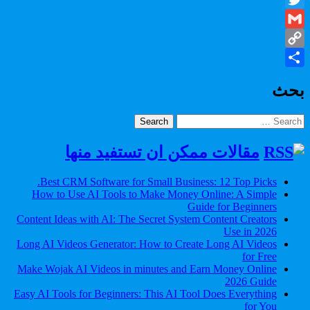
Twitter
Gmail
Copy
Share
Link
بحث
Search
for:
مقالات ممكن ان تستفيد منها
Best CRM Software for Small Business: 12 Top Picks.
How to Use AI Tools to Make Money Online: A Simple
Guide for Beginners
Content Ideas with AI: The Secret System Content Creators
Use in 2026
Long AI Videos Generator: How to Create Long AI Videos
for Free
Make Wojak AI Videos in minutes and Earn Money Online
2026 Guide
Easy AI Tools for Beginners: This AI Tool Does Everything
for You