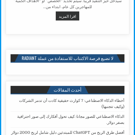
سيدخل حيز التنفيذ قريبا. سيتم تحديد “الحصص” أو “الأهداف الكمية”
للمهاجرين كل عام، ابتداء من…
الهجرة الى فرنسا تمت المصادقة على
اقرا المزيد
لا تضيع فرصة الاكتتاب للاستفادة من عملة RADIANT
أحدث المقالات
أخطاء الذكاء الاصطناعي: 7 كوارث حقيقية كادت أن تدمر الشركات
(وكيف تتجنبها)
الذكاء الاصطناعي للصور مجانا: كيف تحول أفكارك إلى صور احترافية
بصفر دولار.
أفضل طرق الربح من ChatGPT للمبتدئين دليل شامل لربح 2000 دولار