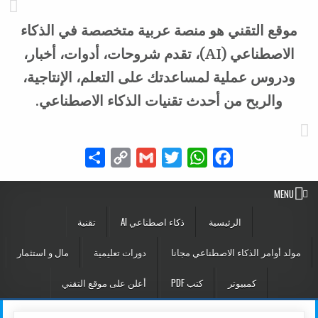
موقع التقني هو منصة عربية متخصصة في الذكاء
الاصطناعي (AI)، تقدم شروحات، أدوات، أخبار،
ودروس عملية لمساعدتك على التعلم، الإنتاجية،
والربح من أحدث تقنيات الذكاء الاصطناعي.
Share
Copy
Gmail
Twitter
WhatsApp
Facebook
Link
MENU
الرئيسية
ذكاء اصطناعي AI
تقنية
مولد أوامر الذكاء الاصطناعي مجانا
دورات تعليمية
مال و استثمار
كمبيوتر
كتب PDF
أعلن على موقع التقني