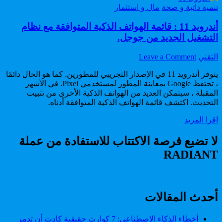
Posted
تنمية داتية و صحة
مال و استثمار
in
أندرويد 11 : قائمة الهواتف الذكية المتوافقة مع نظام
التشغيل الجديد من جوجل.
on
Author:
التقني
Leave a Comment
أندرويد
11
يتوفر أندرويد 11 في الإصدار التجريبي للمطورين. كما هو الحال دائمًا
:
، تحتفظ Google بمعاينة المطور لمستخدمي Pixel. في الأشهر
قائمة
المقبلة ، سيتمكن العديد من الهواتف الذكية الأخرى من تثبيت
الهواتف
التحديث. اكتشف قائمة الهواتف الذكية المتوافقة أدناه.
الذكية
أندرويد
اقرا المزيد
المتوافقة
11
مع
:
لا تضيع فرصة الاكتتاب للاستفادة من عملة
نظام
قائمة
التشغيل
RADIANT
الهواتف
الجديد
الذكية
من
المتوافقة
جوجل.
مع
نظام
أحدث المقالات
التشغيل
الجديد
أخطاء الذكاء الاصطناعي: 7 كوارث حقيقية كادت أن تدمر
من