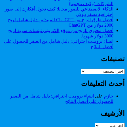
الشركات (وكيف تتجنبها)
جوجل.
الذكاء الاصطناعي للصور مجانا: كيف تحول أفكارك إلى صور
احترافية بصفر دولار.
أفضل طرق الربح من ChatGPT للمبتدئين دليل شامل لربح
2000 دولار من ChatGPT.
أفضل محتوى للربح من موقع إلكتروني نيتشات سرية لربح
3000 دولار شهريا.
انشاء برومبت احترافي: دليل شامل من الصفر للحصول على
أفضل النتائج
تصنيفات
تصنيفات
أحدث التعليقات
حازم
على
انشاء برومبت احترافي: دليل شامل من الصفر
للحصول على أفضل النتائج
الأرشيف
الأرشيف