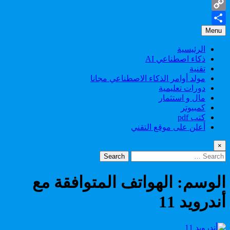
Gmail
Copy
Menu
Share
Link
الرئيسية
ذكاء اصطناعي AI
تقنية
مولد أوامر الذكاء الاصطناعي مجانا
دورات تعليمية
مال و استثمار
كمبيوتر
كتب pdf
أعلن على موقع التقني
×
Search
for:
الوسم:
الهواتف المتوافقة مع
أندرويد 11