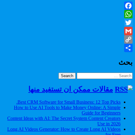
Facebook
WhatsApp
Twitter
Gmail
Copy
Share
Link
بحث
Search
for:
مقالات ممكن ان تستفيد منها
Best CRM Software for Small Business: 12 Top Picks.
How to Use AI Tools to Make Money Online: A Simple
Guide for Beginners
Content Ideas with AI: The Secret System Content Creators
Use in 2026
Long AI Videos Generator: How to Create Long AI Videos
for Free