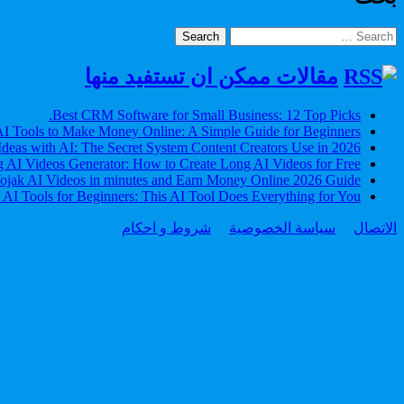
Search
for:
مقالات ممكن ان تستفيد منها
Best CRM Software for Small Business: 12 Top Picks.
I Tools to Make Money Online: A Simple Guide for Beginners
Ideas with AI: The Secret System Content Creators Use in 2026
 AI Videos Generator: How to Create Long AI Videos for Free
jak AI Videos in minutes and Earn Money Online 2026 Guide
 AI Tools for Beginners: This AI Tool Does Everything for You
الاتصال
سياسة الخصوصية
شروط و احكام