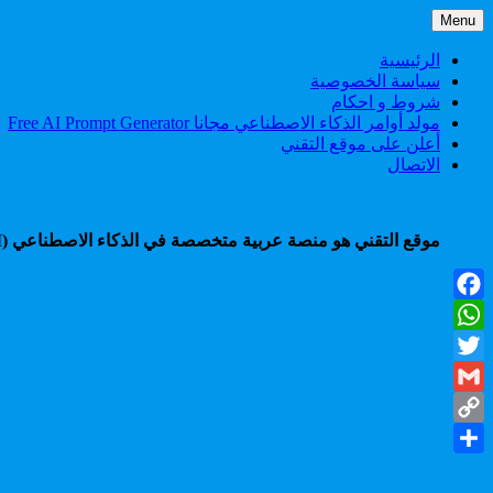
Skip
Menu
to
content
الرئيسية
سياسة الخصوصية
شروط و احكام
مولد أوامر الذكاء الاصطناعي مجانا Free AI Prompt Generator
أعلن على موقع التقني
الاتصال
موقع التقني هو منصة عربية متخصصة في الذكاء الاصطناعي (AI)، تقدم شروحات، أدوات، أخبار، ودروس عملية لمساعدتك على التعلم، الإنتاجية، والربح من أحدث تقنيات الذكاء الاصطناعي.
Facebook
WhatsApp
Twitter
Gmail
Copy
Share
Link