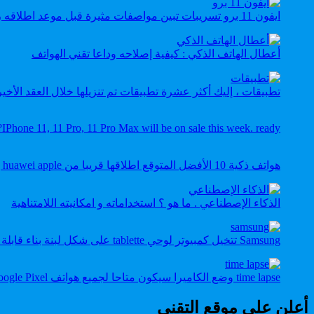
ايفون 11 برو تسريبات تبين مواصفات مثيرة قبل موعد اطلاقه رسميا
أعطال الهاتف الذكي : كيفية إصلاحه وداعا تقني الهواتف
تطبيقات ، إليك أكثر عشرة تطبيقات تم تنزيلها خلال العقد الأخ
IPhone 11, 11 Pro, 11 Pro Max will be on sale this week. ready?
هواتف ذكية 10 الأفضل المتوقع اطلاقها قريبا من samsung huawei apple …
الذكاء الإصطناعي . ما هو ؟ استخداماته و امكانيته اللامتناهية
Samsung تتخيل كمبيوتر لوحي tablette على شكل لبنة بناء قابلة للطي
time lapse وضع الكاميرا سيكون متاحا لجميع هواتف Google Pixel
أعلن على موقع التقني