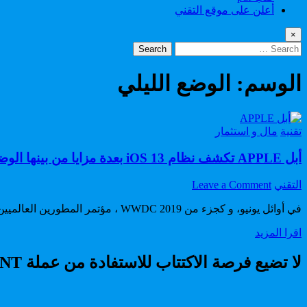
أعلن على موقع التقني
×
Search
for:
الوسم:
الوضع الليلي
Posted
تقنية
مال و استثمار
in
أبل APPLE تكشف نظام iOS 13 بعدة مزايا من بينها الوضع الليلي
on
Author:
التقني
Leave a Comment
أبل
في أوائل يونيو، و كجزء من WWDC 2019 ، مؤتمر المطورين العالميين ، ستكشف أبل Apple عن نظام التشغيل الجديد لجهازي iPhone و iPad
APPLE
تكشف
أبل
اقرا المزيد
نظام
APPLE
iOS
تكشف
لا تضيع فرصة الاكتتاب للاستفادة من عملة RADIANT
13
نظام
بعدة
iOS
مزايا
13
من