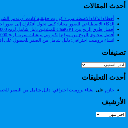
بعدة
بينها
أحدث المقالات
مزايا
الوضع
من
الليلي
بينها
أخطاء الذكاء الاصطناعي: 7 كوارث حقيقية كادت أن تدمر الشركات (وكيف تتجنبها)
الوضع
الذكاء الاصطناعي للصور مجانا: كيف تحول أفكارك إلى صور احت
الليلي
أفضل طرق الربح من ChatGPT للمبتدئين دليل شامل لربح 2000 دولار من ChatGPT.
أفضل محتوى للربح من موقع إلكتروني نيتشات سرية لربح 3000 دولار شهريا.
انشاء برومبت احترافي: دليل شامل من الصفر للحصول على أفض
تصنيفات
تصنيفات
أحدث التعليقات
حازم
على
انشاء برومبت احترافي: دليل شامل من الصفر للحصو
الأرشيف
الأرشيف