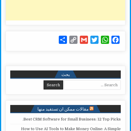
S
C
G
T
W
F
h
o
m
w
h
a
a
p
a
i
a
c
r
y
i
t
t
e
e
L
l
t
s
b
بحث
i
e
A
o
Search for:
n
r
p
o
k
p
k
مقالات ممكن ان تستفيد منها
Best CRM Software for Small Business: 12 Top Picks.
How to Use AI Tools to Make Money Online: A Simple