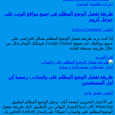
Posted
دورات تعليمية
كمبيوتر
in
طريقة تفعيل الوضع المظلم في جميع مواقع الويب على
جوجل كروم
on
Author:
التقني
Leave a Comment
طريقة
إذا كنت تريد طريقة تفعيل الوضع المظلم بشكل افتراضي على
تفعيل
جميع مواقعك عند تصفح Google Chrome، فيمكنك القيام بذلك من
الوضع
خلال طريقة بسيطة للغاية.
المظلم
في
طريقة
اقرا المزيد
جميع
تفعيل
مواقع
Posted
الوضع
أخبار
تطبيقات
تنمية داتية و صحة
الويب
in
المظلم
على
طريقة تفعيل الوضع المظلم على واتساب ، رسميا كن
في
جوجل
جميع
اول المستفيدين
كروم
مواقع
الويب
Author:
على
التقني
تعليق واحد
على
طريقة
جوجل
في الاختبار التجريبي لبضعة أيام ، وصل الوضع المظلم لتطبيق
تفعيل
كروم
WhatsApp. الان لدينا الإصدار النهائي من التطبيق. اليك طريقة تفعيل
الوضع
الوضع المظلم على واتساب اعتمادًا على إصدار Android الخاص بك.
المظلم