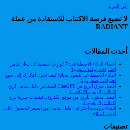
على
طريقة
اقرا المزيد
واتساب
تفعيل
،
الوضع
لا تضيع فرصة الاكتتاب للاستفادة من عملة
رسميا
المظلم
كن
RADIANT
على
اول
واتساب
المستفيدين
،
رسميا
كن
أحدث المقالات
اول
المستفيدين
أخطاء الذكاء الاصطناعي: 7 كوارث حقيقية كادت أن تدمر
الشركات (وكيف تتجنبها)
الذكاء الاصطناعي للصور مجانا: كيف تحول أفكارك إلى صور
احترافية بصفر دولار.
أفضل طرق الربح من ChatGPT للمبتدئين دليل شامل لربح
2000 دولار من ChatGPT.
أفضل محتوى للربح من موقع إلكتروني نيتشات سرية لربح
3000 دولار شهريا.
انشاء برومبت احترافي: دليل شامل من الصفر للحصول على
أفضل النتائج
تصنيفات