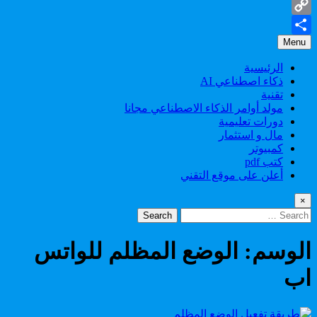
Gmail
Copy
Menu
Share
Link
الرئيسية
ذكاء اصطناعي AI
تقنية
مولد أوامر الذكاء الاصطناعي مجانا
دورات تعليمية
مال و استثمار
كمبيوتر
كتب pdf
أعلن على موقع التقني
×
Search
for:
الوسم:
الوضع المظلم للواتس
اب