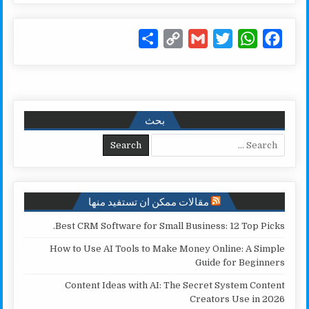
S
C
G
T
W
F
h
o
m
w
h
a
a
p
a
i
a
c
r
y
i
t
t
e
e
L
l
t
s
b
بحث
i
e
A
o
Search for:
n
r
p
o
k
p
k
مقالات ممكن ان تستفيد منها
Best CRM Software for Small Business: 12 Top Picks.
How to Use AI Tools to Make Money Online: A Simple
Guide for Beginners
Content Ideas with AI: The Secret System Content
Creators Use in 2026