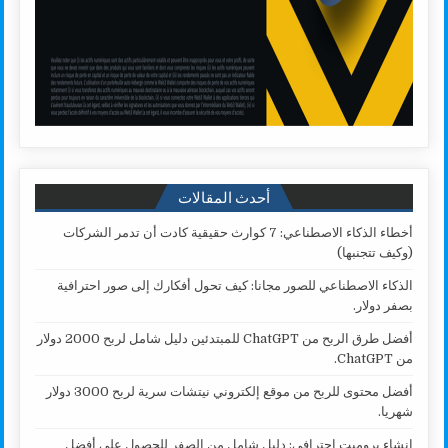
أحدث المقالات
أخطاء الذكاء الاصطناعي: 7 كوارث حقيقية كادت أن تدمر الشركات
(وكيف تتجنبها)
الذكاء الاصطناعي للصور مجانا: كيف تحول أفكارك إلى صور احترافية
بصفر دولار.
أفضل طرق الربح من ChatGPT للمبتدئين دليل شامل لربح 2000 دولار
من ChatGPT.
أفضل محتوى للربح من موقع إلكتروني نيتشات سرية لربح 3000 دولار
شهريا.
انشاء برومبت احترافي: دليل شامل من الصفر للحصول على أفضل