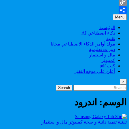
Gmail
Copy
Menu
Share
Link
الرئيسية
ذكاء اصطناعي AI
تقنية
مولد أوامر الذكاء الاصطناعي مجانا
دورات تعليمية
مال و استثمار
كمبيوتر
كتب pdf
أعلن على موقع التقني
×
Search
for:
الوسم:
اندرود
Posted
تقنية
تنمية داتية و صحة
كمبيوتر
مال و استثمار
in