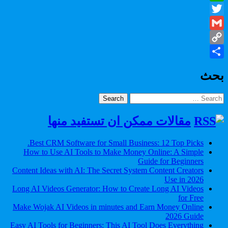
WhatsApp
Twitter
Gmail
Copy
Share
Link
بحث
Search
for:
مقالات ممكن ان تستفيد منها
Best CRM Software for Small Business: 12 Top Picks.
How to Use AI Tools to Make Money Online: A Simple
Guide for Beginners
Content Ideas with AI: The Secret System Content Creators
Use in 2026
Long AI Videos Generator: How to Create Long AI Videos
for Free
Make Wojak AI Videos in minutes and Earn Money Online
2026 Guide
Easy AI Tools for Beginners: This AI Tool Does Everything