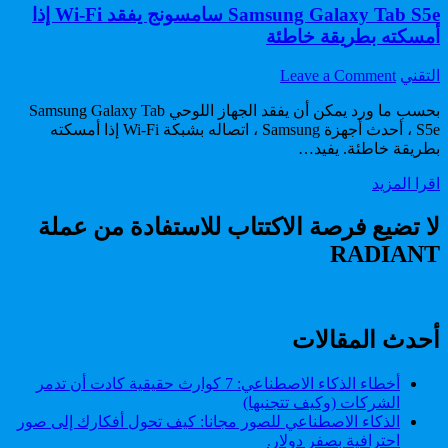
Samsung Galaxy Tab S5e سامسونج يفقد Wi-Fi إذا
أمسكته بطريقة خاطئة
on
Author:
التقني
Leave a Comment
Samsung
Galaxy
بحسب ما ورد يمكن أن يفقد الجهاز اللوحي Samsung Galaxy Tab
Tab
S5e ، أحدث أجهزة Samsung ، اتصاله بشبكة Wi-Fi إذا أمسكته
S5e
بطريقة خاطئة. يفيد…
سامسونج
Samsung
اقرا المزيد
يفقد
Galaxy
Wi-
Tab
Fi
لا تضيع فرصة الاكتتاب للاستفادة من عملة
S5e
إذا
RADIANT
سامسونج
أمسكته
يفقد
بطريقة
Wi-
خاطئة
Fi
إذا
أحدث المقالات
أمسكته
بطريقة
أخطاء الذكاء الاصطناعي: 7 كوارث حقيقية كادت أن تدمر
خاطئة
الشركات (وكيف تتجنبها)
الذكاء الاصطناعي للصور مجانا: كيف تحول أفكارك إلى صور
احترافية بصفر دولار.