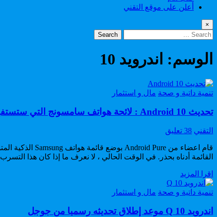
أعلن على موقع التقني
×
Search
for:
الوسم:
اندرويد 10
Posted
تنمية داتية و صحة
مال و استثمار
in
تحديث Android 10 : لائحة هواتف سامسونج التي ستستفيد من التحديث
Author:
على
التقني
38 تعليق
تحديث
Android
10
القائمة أدناه بحذر. في الوقت الحالي ، لا نعرف ما إذا كان هذا التسرب ص
:
تحديث
اقرا المزيد
لائحة
Android
هواتف
10
Posted
تنمية داتية و صحة
مال و استثمار
سامسونج
:
in
التي
لائحة
اندرويد 10 Q موعد إطلاق تحديثه رسميا من جوجل
ستستفيد