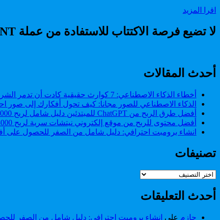
هذا
beta
سارة
Android
اقرا المزيد
الشهر.
من
Q
google
بشرى
beta
الهواتف
سارة
لا تضيع فرصة الاكتتاب للاستفادة من عملة RADIANT
من
المدعومة
google
و
الهواتف
طريقة
المدعومة
تثبيته
أحدث المقالات
و
على
طريقة
هاتفك
تثبيته
أخطاء الذكاء الاصطناعي: 7 كوارث حقيقية كادت أن تدمر الشركات (وكيف تتجنبها)
على
الذكاء الاصطناعي للصور مجانا: كيف تحول أفكارك إلى صور احت
هاتفك
أفضل طرق الربح من ChatGPT للمبتدئين دليل شامل لربح 2000 دولار من ChatGPT.
أفضل محتوى للربح من موقع إلكتروني نيتشات سرية لربح 3000 دولار شهريا.
انشاء برومبت احترافي: دليل شامل من الصفر للحصول على أفض
تصنيفات
تصنيفات
أحدث التعليقات
حازم
على
انشاء برومبت احترافي: دليل شامل من الصفر للحصو