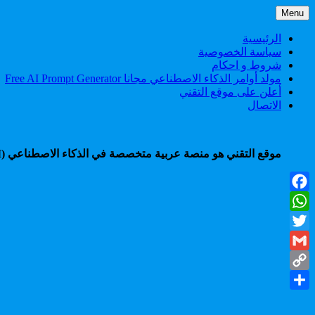
Skip
Menu
to
content
الرئيسية
سياسة الخصوصية
شروط و احكام
مولد أوامر الذكاء الاصطناعي مجانا Free AI Prompt Generator
أعلن على موقع التقني
الاتصال
موقع التقني هو منصة عربية متخصصة في الذكاء الاصطناعي (AI)، تقدم شروحات، أدوات، أخبار، ودروس عملية لمساعدتك على التعلم، الإنتاجية، والربح من أحدث تقنيات الذكاء الاصطناعي.
Facebook
WhatsApp
Twitter
Gmail
Copy
Share
Link