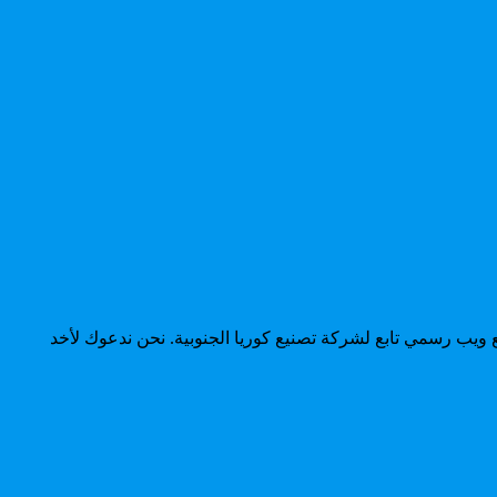
ديث Android 10 . يزعمون أن المعلومات مؤخودة من موقع ويب رسمي تابع لشركة تصنيع كوريا الجنوبية. نحن ندعوك لأخد