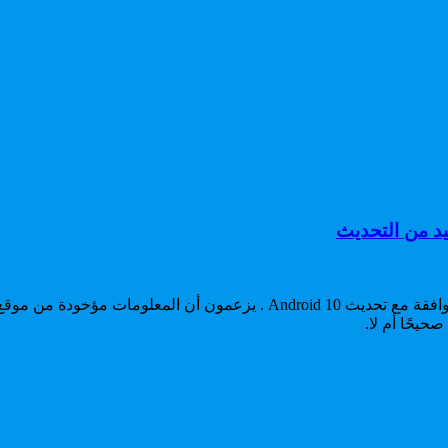
قام اعضاء من Android Pure بوضع قائمة هواتف Samsung الذكية المتوافقة مع تح
حيحًا أم لا.