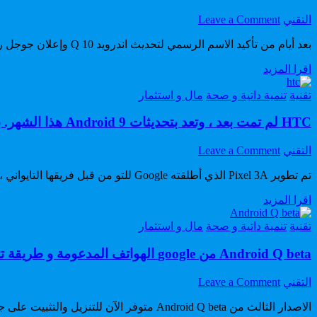
هواتف
من
سامسونج
on
Author:
التحديث
التقني
Leave a Comment
التي
اندرويد
ستستفيد
10
بعد أيام من تأكيد الاسم الرسمي لتحديث اندرويد 10 Q وإعلان جوجل رسمياً عن إطلاق اسم Android 10 تأكدت الآن معلومات عن موعد إطلاقه رسمياً خلال أيام.
من
Q
اندرويد
التحديث
اقرا المزيد
موعد
10
إطلاق
Q
Posted
تقنية
تنمية داتية و صحة
مال و استثمار
تحديثه
in
موعد
رسميا
إطلاق
HTC لم تمت بعد ، وتعد بتحديثات Android 9 هذا الشهر. بشرى سارة
من
تحديثه
جوجل
رسميا
on
Author:
التقني
Leave a Comment
من
HTC
جوجل
تم تطوير Pixel 3A الذي أطلقته Google للتو من قبل فريقها التايواني ، الذي حصلت عليه Google من HTC منذ أكثر من عام ، وكانت HTC نفسها هادئة بشأن الهواتف
لم
تمت
HTC
اقرا المزيد
بعد
لم
،
Posted
تمت
تقنية
تنمية داتية و صحة
مال و استثمار
وتعد
in
بعد
بتحديثات
Android Q beta من google الهواتف المدعومة و طريقة تثبيته على هاتفك
،
Android
وتعد
9
بتحديثات
on
Author:
هذا
التقني
Leave a Comment
Android
Android
الشهر.
9
Q
الاصدار الثالث من Android Q beta متوفر الآن للتنزيل والتثبيت على جهاز Pixel ، وكذلك على 15 جهازًا آخر. يقدم أحدث تحديث بعض الميزات الجديدة في السحب ، بما في
بشرى