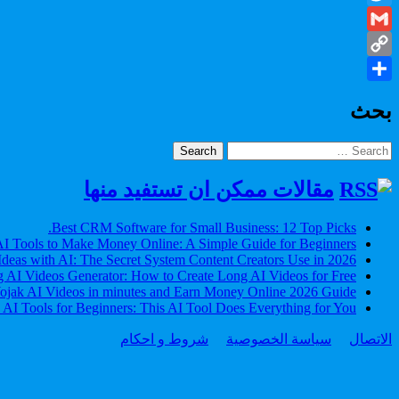
Twitter
Gmail
Copy
Share
Link
بحث
Search
for:
مقالات ممكن ان تستفيد منها
Best CRM Software for Small Business: 12 Top Picks.
I Tools to Make Money Online: A Simple Guide for Beginners
Ideas with AI: The Secret System Content Creators Use in 2026
 AI Videos Generator: How to Create Long AI Videos for Free
jak AI Videos in minutes and Earn Money Online 2026 Guide
 AI Tools for Beginners: This AI Tool Does Everything for You
الاتصال
سياسة الخصوصية
شروط و احكام