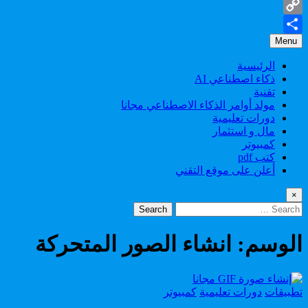
Gmail
Copy
Menu
Share
Link
الرئيسية
ذكاء اصطناعي AI
تقنية
مولد أوامر الذكاء الاصطناعي مجانا
دورات تعليمية
مال و استثمار
كمبيوتر
كتب pdf
أعلن على موقع التقني
×
Search
for:
الوسم:
انشاء الصور المتحركة
Posted
تطبيقات
دورات تعليمية
كمبيوتر
in