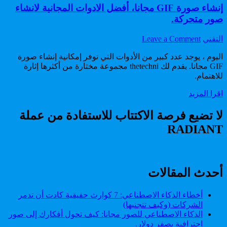
إنشاء صورة GIF مجانا، أفضل الادوات المجانية لانشاء
صور متحركة.
on
Author:
التقني
Leave a Comment
إنشاء
اليوم ، يوجد عدد كبير من الأدوات التي توفر إمكانية إنشاء صورة
صورة
GIF
GIF مجانا. يقدم لك thetechni مجموعة مختارة من أكثرها إثارة
للاهتمام.
مجانا،
أفضل
إنشاء
اقرا المزيد
الادوات
صورة
المجانية
GIF
لا تضيع فرصة الاكتتاب للاستفادة من عملة
لانشاء
مجانا،
صور
RADIANT
أفضل
متحركة.
الادوات
المجانية
لانشاء
صور
أحدث المقالات
متحركة.
أخطاء الذكاء الاصطناعي: 7 كوارث حقيقية كادت أن تدمر
الشركات (وكيف تتجنبها)
الذكاء الاصطناعي للصور مجانا: كيف تحول أفكارك إلى صور
احترافية بصفر دولار.