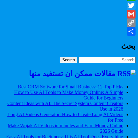
WhatsApp
Twitter
Gmail
Copy
Share
Link
بحث
Search
for:
مقالات ممكن ان تستفيد منها
Best CRM Software for Small Business: 12 Top Picks.
How to Use AI Tools to Make Money Online: A Simple
Guide for Beginners
Content Ideas with AI: The Secret System Content Creators
Use in 2026
Long AI Videos Generator: How to Create Long AI Videos
for Free
Make Wojak AI Videos in minutes and Earn Money Online
2026 Guide
Easy AI Tools for Beginners: This AI Tool Does Everything