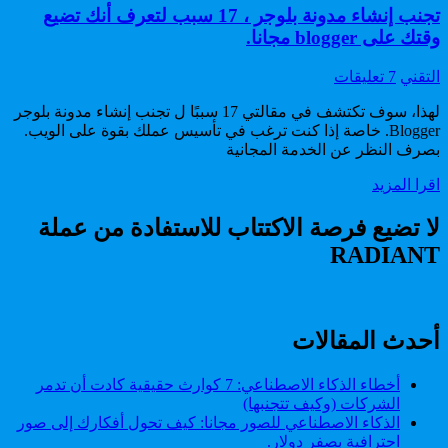
تجنب إنشاء مدونة بلوجر ، 17 سبب لتعرف أنك تضيع
وقتك على blogger مجانا.
Author:
على
التقني
7 تعليقات
تجنب
لهذا، سوف تكتشف في مقالتي 17 سببًا ل تجنب إنشاء مدونة بلوجر
إنشاء
Blogger. خاصة إذا كنت ترغب في تأسيس عملك بقوة على الويب.
مدونة
بصرف النظر عن الخدمة المجانية
بلوجر
،
تجنب
اقرا المزيد
17
إنشاء
سبب
مدونة
لا تضيع فرصة الاكتتاب للاستفادة من عملة
لتعرف
بلوجر
أنك
RADIANT
،
تضيع
17
وقتك
سبب
على
لتعرف
blogger
أنك
أحدث المقالات
مجانا.
تضيع
وقتك
أخطاء الذكاء الاصطناعي: 7 كوارث حقيقية كادت أن تدمر
على
الشركات (وكيف تتجنبها)
blogger
الذكاء الاصطناعي للصور مجانا: كيف تحول أفكارك إلى صور
مجانا.
احترافية بصفر دولار.