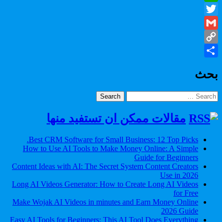
WhatsApp
Twitter
Gmail
Copy
Share
Link
بحث
Search
for:
مقالات ممكن ان تستفيد منها
Best CRM Software for Small Business: 12 Top Picks.
How to Use AI Tools to Make Money Online: A Simple
Guide for Beginners
Content Ideas with AI: The Secret System Content Creators
Use in 2026
Long AI Videos Generator: How to Create Long AI Videos
for Free
Make Wojak AI Videos in minutes and Earn Money Online
2026 Guide
Easy AI Tools for Beginners: This AI Tool Does Everything