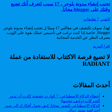
تجنب إنشاء مدونة بلوجر ، 17 سبب لتعرف أنك تضيع
وقتك على blogger مجانا.
Author:
على
التقني
7 تعليقات
تجنب
لهذا، سوف تكتشف في مقالتي 17 سببًا ل تجنب إنشاء مدونة بلوجر
إنشاء
Blogger. خاصة إذا كنت ترغب في تأسيس عملك بقوة على الويب.
مدونة
بصرف النظر عن الخدمة المجانية
بلوجر
،
تجنب
اقرا المزيد
17
إنشاء
سبب
مدونة
لا تضيع فرصة الاكتتاب للاستفادة من عملة
لتعرف
بلوجر
أنك
RADIANT
،
تضيع
17
وقتك
سبب
على
لتعرف
blogger
أنك
أحدث المقالات
مجانا.
تضيع
وقتك
أخطاء الذكاء الاصطناعي: 7 كوارث حقيقية كادت أن تدمر
على
الشركات (وكيف تتجنبها)
blogger
الذكاء الاصطناعي للصور مجانا: كيف تحول أفكارك إلى صور
مجانا.
احترافية بصفر دولار.