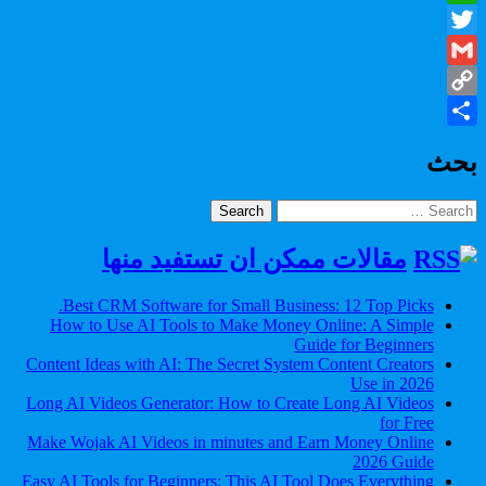
WhatsApp
Twitter
Gmail
Copy
Share
Link
بحث
Search
for:
مقالات ممكن ان تستفيد منها
Best CRM Software for Small Business: 12 Top Picks.
How to Use AI Tools to Make Money Online: A Simple
Guide for Beginners
Content Ideas with AI: The Secret System Content Creators
Use in 2026
Long AI Videos Generator: How to Create Long AI Videos
for Free
Make Wojak AI Videos in minutes and Earn Money Online
2026 Guide
Easy AI Tools for Beginners: This AI Tool Does Everything