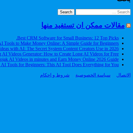
Search
for:
مقالات ممكن ان تستفيد منها
Best CRM Software for Small Business: 12 Top Picks.
I Tools to Make Money Online: A Simple Guide for Beginners
Ideas with AI: The Secret System Content Creators Use in 2026
 AI Videos Generator: How to Create Long AI Videos for Free
jak AI Videos in minutes and Earn Money Online 2026 Guide
 AI Tools for Beginners: This AI Tool Does Everything for You
الاتصال
سياسة الخصوصية
شروط و احكام