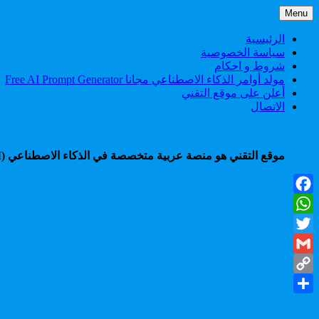
Skip
Menu
to
content
الرئيسية
سياسة الخصوصية
شروط و احكام
مولد أوامر الذكاء الاصطناعي مجانا Free AI Prompt Generator
أعلن على موقع التقني
الاتصال
موقع التقني هو منصة عربية متخصصة في الذكاء الاصطناعي (AI)، تقدم شروحات، أدوات، أخبار، ودروس عملية لمساعدتك على التعلم، الإنتاجية، والربح من أحدث تقنيات الذكاء الاصطناعي.
Facebook
WhatsApp
Twitter
Gmail
Copy
Share
Link