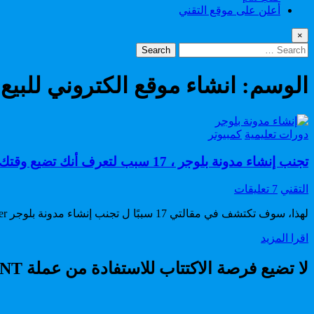
أعلن على موقع التقني
×
Search
for:
الوسم:
انشاء موقع الكتروني للبيع
Posted
دورات تعليمية
كمبيوتر
in
تجنب إنشاء مدونة بلوجر ، 17 سبب لتعرف أنك تضيع وقتك على blogger مجانا.
Author:
على
التقني
7 تعليقات
تجنب
لهذا، سوف تكتشف في مقالتي 17 سببًا ل تجنب إنشاء مدونة بلوجر Blogger. خاصة إذا كنت ترغب في تأسيس عملك بقوة على الويب. بصرف النظر عن الخدمة المجانية
إنشاء
مدونة
تجنب
اقرا المزيد
بلوجر
إنشاء
،
مدونة
لا تضيع فرصة الاكتتاب للاستفادة من عملة RADIANT
17
بلوجر
سبب
،
لتعرف
17
أنك