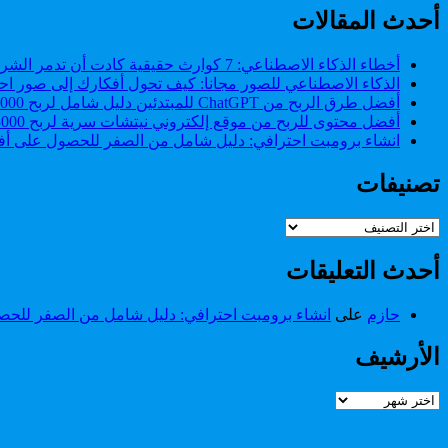
سبب
تضيع
أحدث المقالات
لتعرف
وقتك
أنك
على
تضيع
أخطاء الذكاء الاصطناعي: 7 كوارث حقيقية كادت أن تدمر الشركات (وكيف تتجنبها)
blogger
وقتك
الذكاء الاصطناعي للصور مجانا: كيف تحول أفكارك إلى صور احت
مجانا.
على
أفضل طرق الربح من ChatGPT للمبتدئين دليل شامل لربح 2000 دولار من ChatGPT.
blogger
أفضل محتوى للربح من موقع إلكتروني نيتشات سرية لربح 3000 دولار شهريا.
مجانا.
انشاء برومبت احترافي: دليل شامل من الصفر للحصول على أفض
تصنيفات
تصنيفات
أحدث التعليقات
حازم
على
انشاء برومبت احترافي: دليل شامل من الصفر للحصو
الأرشيف
الأرشيف