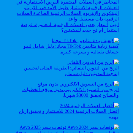
انهيار أسعار بعض العملات الرقمية المغمورة: فرصة
استثمار أم فخ جديد للمبتدئين؟
كيفية زيادة متابعين TikTok مجانا: دليل شامل لنمو
حسابك بفعالية و بسرعة كبيرة.
الربح من التدوين التلقائي: الطريقة المثلى لتحسين
إنتاجية المدونين دليل شامل.
الربح من التسويق الالكتروني بدون موقع: الخطوات
والنصائح تحقيق 3000$ شهريا.
أفضل العملات الرقمية 2024 للاستثمار و تحقيق أرباح
مهمة.
توقعات سعر Aevo للسنوات القادمة ارتفاع سعر Aevo