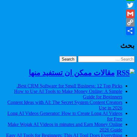
WhatsApp
Twitter
Gmail
Copy
Share
Link
بحث
Search
for:
مقالات ممكن ان تستفيد منها
Best CRM Software for Small Business: 12 Top Picks.
How to Use AI Tools to Make Money Online: A Simple
Guide for Beginners
Content Ideas with AI: The Secret System Content Creators
Use in 2026
Long AI Videos Generator: How to Create Long AI Videos
for Free
Make Wojak AI Videos in minutes and Earn Money Online
2026 Guide
Easy AI Tools for Beginners: This AI Tool Does Everything