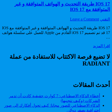
IOS 17 طريقة التحديث و الهواتف المتوافقة و غير
المتوافقة مع IOS 17
on
Author:
التقني
Leave a Comment
IOS
17
IOS 17 طريقة التحديث و الهواتف المتوافقة و غير المتوافقة مع IOS
طريقة
17 قد تم تصميم iOS 17 القادم من Apple للعمل على سلسلة هواتف
…
التحديث
و
IOS
اقرا المزيد
الهواتف
17
المتوافقة
طريقة
لا تضيع فرصة الاكتتاب للاستفادة من عملة
و
التحديث
غير
RADIANT
و
المتوافقة
الهواتف
مع
المتوافقة
IOS
و
17
غير
أحدث المقالات
المتوافقة
مع
أخطاء الذكاء الاصطناعي: 7 كوارث حقيقية كادت أن تدمر
IOS
الشركات (وكيف تتجنبها)
17
الذكاء الاصطناعي للصور مجانا: كيف تحول أفكارك إلى صور
احترافية بصفر دولار.