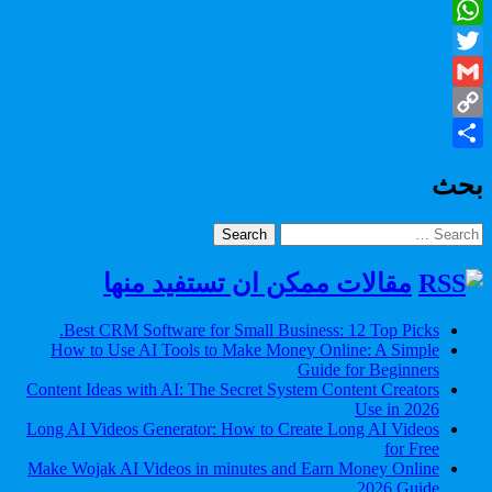
Facebook
WhatsApp
Twitter
Gmail
Copy
Share
Link
بحث
Search
for:
مقالات ممكن ان تستفيد منها
Best CRM Software for Small Business: 12 Top Picks.
How to Use AI Tools to Make Money Online: A Simple
Guide for Beginners
Content Ideas with AI: The Secret System Content Creators
Use in 2026
Long AI Videos Generator: How to Create Long AI Videos
for Free
Make Wojak AI Videos in minutes and Earn Money Online
2026 Guide