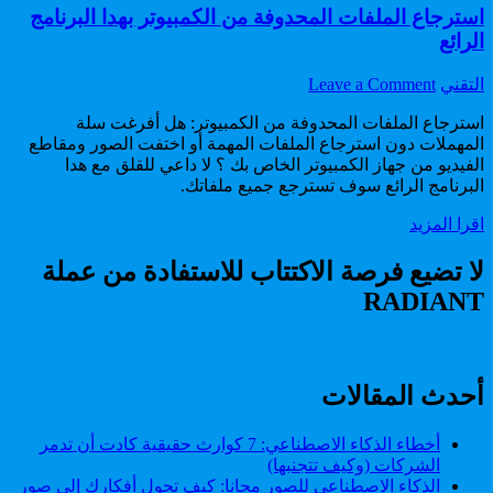
استرجاع الملفات المحدوفة من الكمبيوتر بهدا البرنامج
الرائع
on
Author:
التقني
Leave a Comment
استرجاع
استرجاع الملفات المحدوفة من الكمبيوتر: هل أفرغت سلة
الملفات
المهملات دون استرجاع الملفات المهمة أو اختفت الصور ومقاطع
المحدوفة
الفيديو من جهاز الكمبيوتر الخاص بك ؟ لا داعي للقلق مع هدا
من
البرنامج الرائع سوف تسترجع جميع ملفاتك.
الكمبيوتر
بهدا
استرجاع
اقرا المزيد
البرنامج
الملفات
الرائع
المحدوفة
لا تضيع فرصة الاكتتاب للاستفادة من عملة
من
RADIANT
الكمبيوتر
بهدا
البرنامج
الرائع
أحدث المقالات
أخطاء الذكاء الاصطناعي: 7 كوارث حقيقية كادت أن تدمر
الشركات (وكيف تتجنبها)
الذكاء الاصطناعي للصور مجانا: كيف تحول أفكارك إلى صور