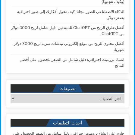
(وكيف تتجنبها)
الذكاء الاصطناعي للصور مجانا: كيف تحول أفكارك إلى صور احترافية
بصفر دولار.
أفضل طرق الربح من ChatGPT للمبتدئين دليل شامل لربح 2000 دولار
من ChatGPT.
أفضل محتوى للربح من موقع إلكتروني نيتشات سرية لربح 3000 دولار
شهريا.
انشاء برومبت احترافي: دليل شامل من الصفر للحصول على أفضل
النتائج
تصنيفات
تصنيفات
أحدث التعليقات
حازم
على
انشاء برومبت احترافي: دليل شامل من الصفر للحصول على