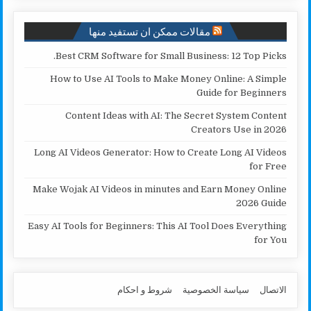
k
p
k
مقالات ممكن ان تستفيد منها
Best CRM Software for Small Business: 12 Top Picks.
How to Use AI Tools to Make Money Online: A Simple
Guide for Beginners
Content Ideas with AI: The Secret System Content
Creators Use in 2026
Long AI Videos Generator: How to Create Long AI Videos
for Free
Make Wojak AI Videos in minutes and Earn Money Online
2026 Guide
Easy AI Tools for Beginners: This AI Tool Does Everything
for You
الاتصال
سياسة الخصوصية
شروط و احكام