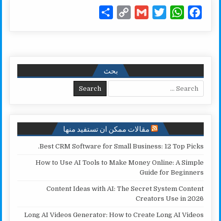
S
C
G
T
W
F
h
o
m
w
h
a
a
p
a
i
a
c
r
y
i
t
t
e
e
L
l
t
s
b
بحث
i
e
A
o
Search for:
n
r
p
o
k
p
k
مقالات ممكن ان تستفيد منها
Best CRM Software for Small Business: 12 Top Picks.
How to Use AI Tools to Make Money Online: A Simple
Guide for Beginners
Content Ideas with AI: The Secret System Content
Creators Use in 2026
Long AI Videos Generator: How to Create Long AI Videos