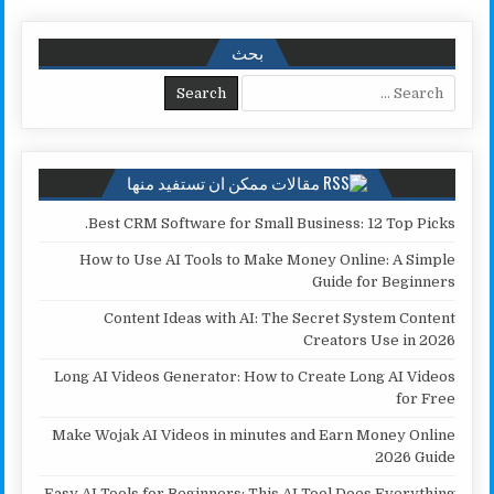
p
k
e
y
a
l
بحث
p
L
r
r
Search for:
e
i
n
k
مقالات ممكن ان تستفيد منها
Best CRM Software for Small Business: 12 Top Picks.
How to Use AI Tools to Make Money Online: A Simple
Guide for Beginners
Content Ideas with AI: The Secret System Content
Creators Use in 2026
Long AI Videos Generator: How to Create Long AI Videos
for Free
Make Wojak AI Videos in minutes and Earn Money Online
2026 Guide
Easy AI Tools for Beginners: This AI Tool Does Everything