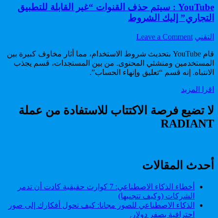
YouTube : سيتم حذف القنوات “غير القابلة للتطبيق
التجاري” إليك الشروط
on
Author:
التقني
Leave a Comment
YouTube
:
قام YouTube بتحديث شروط الاستخدام، مما أثار مخاوف كبيرة بين
سيتم
المستخدمين ومنشئي المحتوى. من بين المستجدات، قسم يجذب
حذف
الانتباه. إنه قسم “تعليق وإنهاء الحساب”.
القنوات
YouTube
اقرا المزيد
“غير
:
القابلة
سيتم
لا تضيع فرصة الاكتتاب للاستفادة من عملة
للتطبيق
حذف
التجاري”
RADIANT
القنوات
إليك
“غير
الشروط
القابلة
للتطبيق
التجاري”
أحدث المقالات
إليك
الشروط
أخطاء الذكاء الاصطناعي: 7 كوارث حقيقية كادت أن تدمر
الشركات (وكيف تتجنبها)
الذكاء الاصطناعي للصور مجانا: كيف تحول أفكارك إلى صور
احترافية بصفر دولار.