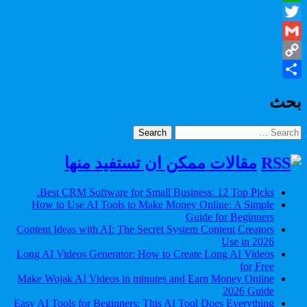
WhatsApp
Twitter
Gmail
Copy
Share
Link
بحث
Search
for:
مقالات ممكن ان تستفيد منها
Best CRM Software for Small Business: 12 Top Picks.
How to Use AI Tools to Make Money Online: A Simple
Guide for Beginners
Content Ideas with AI: The Secret System Content Creators
Use in 2026
Long AI Videos Generator: How to Create Long AI Videos
for Free
Make Wojak AI Videos in minutes and Earn Money Online
2026 Guide
Easy AI Tools for Beginners: This AI Tool Does Everything