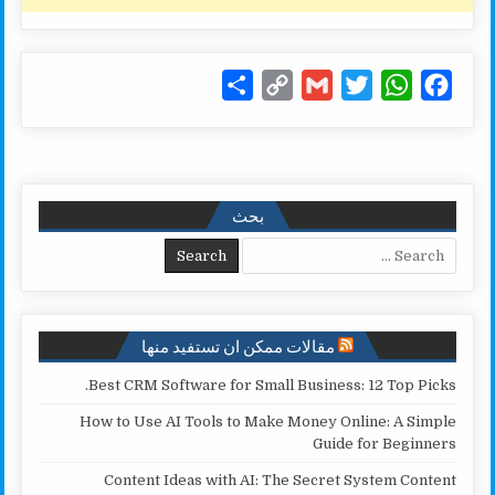
S
C
G
T
W
F
h
o
m
w
h
a
a
p
a
i
a
c
r
y
i
t
t
e
e
L
l
t
s
b
بحث
i
e
A
o
Search for:
n
r
p
o
k
p
k
مقالات ممكن ان تستفيد منها
Best CRM Software for Small Business: 12 Top Picks.
How to Use AI Tools to Make Money Online: A Simple
Guide for Beginners
Content Ideas with AI: The Secret System Content