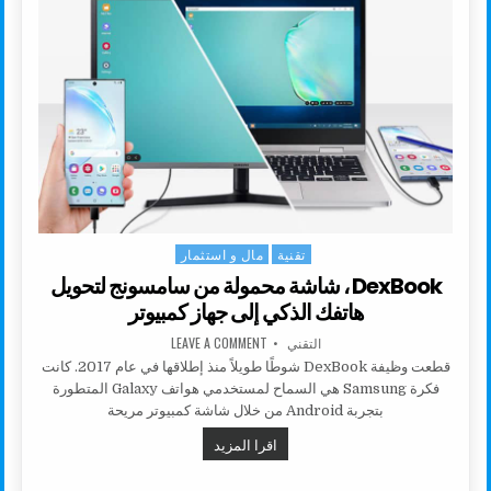
تقنية
مال و استثمار
Posted in
DexBook ، شاشة محمولة من سامسونج لتحويل
هاتفك الذكي إلى جهاز كمبيوتر
AUTHOR:
ON DEXBOOK ، شاشة محمولة من سامسونج لتحويل هاتفك الذكي إلى جهاز كمبيوتر
التقني
LEAVE A COMMENT
قطعت وظيفة DexBook شوطًا طويلاً منذ إطلاقها في عام 2017. كانت
فكرة Samsung هي السماح لمستخدمي هواتف Galaxy المتطورة
بتجربة Android من خلال شاشة كمبيوتر مريحة
DEXBOOK ، شاشة محمولة من سامسونج لتحويل هاتفك الذكي إلى جهاز كمبيوتر
اقرا المزيد