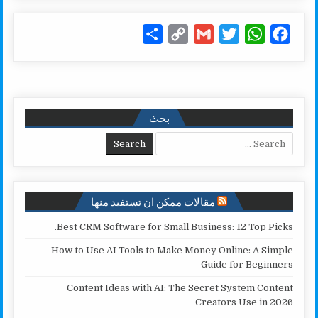
S
C
G
T
W
F
h
o
m
w
h
a
a
p
a
i
a
c
r
y
i
t
t
e
e
L
l
t
s
b
بحث
i
e
A
o
Search for:
n
r
p
o
k
p
k
مقالات ممكن ان تستفيد منها
Best CRM Software for Small Business: 12 Top Picks.
How to Use AI Tools to Make Money Online: A Simple
Guide for Beginners
Content Ideas with AI: The Secret System Content
Creators Use in 2026