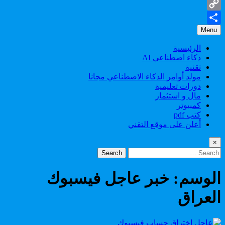
Gmail
Copy
Menu
Share
Link
الرئيسية
ذكاء اصطناعي AI
تقنية
مولد أوامر الذكاء الاصطناعي مجانا
دورات تعليمية
مال و استثمار
كمبيوتر
كتب pdf
أعلن على موقع التقني
×
Search
for:
الوسم:
خبر عاجل فيسبوك
العراق