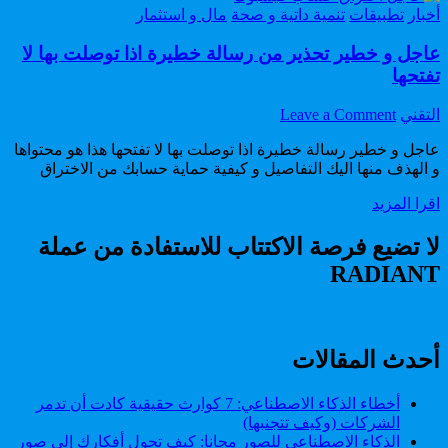
Posted
أخبار
تطبيقات
تنمية داتية و صحة
مال و استثمار
in
عاجل و خطير تحذير من رسالة خطيرة اذا توصلت بها لا
تفتحها
on
Author:
التقني
Leave a Comment
عاجل
عاجل و خطير رسالة خطيرة اذا توصلت بها لا تفتحها هذا هو محتواها
و
و الهذف منها اليك التفاصيل و كيفية حماية حسابك من الاختراق
خطير
تحذير
عاجل
اقرا المزيد
من
و
رسالة
خطير
لا تضيع فرصة الاكتتاب للاستفادة من عملة
خطيرة
تحذير
اذا
RADIANT
من
توصلت
رسالة
بها
خطيرة
لا
اذا
تفتحها
توصلت
أحدث المقالات
بها
لا
أخطاء الذكاء الاصطناعي: 7 كوارث حقيقية كادت أن تدمر
تفتحها
الشركات (وكيف تتجنبها)
الذكاء الاصطناعي للصور مجانا: كيف تحول أفكارك إلى صور