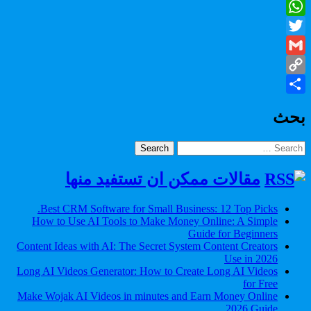
Facebook
WhatsApp
Twitter
Gmail
Copy
Share
Link
بحث
Search
for:
مقالات ممكن ان تستفيد منها
Best CRM Software for Small Business: 12 Top Picks.
How to Use AI Tools to Make Money Online: A Simple
Guide for Beginners
Content Ideas with AI: The Secret System Content Creators
Use in 2026
Long AI Videos Generator: How to Create Long AI Videos
for Free
Make Wojak AI Videos in minutes and Earn Money Online
2026 Guide