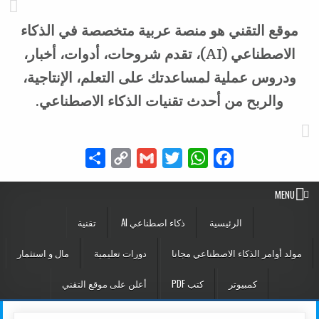
موقع التقني هو منصة عربية متخصصة في الذكاء
الاصطناعي (AI)، تقدم شروحات، أدوات، أخبار،
ودروس عملية لمساعدتك على التعلم، الإنتاجية،
والربح من أحدث تقنيات الذكاء الاصطناعي.
Share
Copy
Gmail
Twitter
WhatsApp
Facebook
Link
MENU
الرئيسية
ذكاء اصطناعي AI
تقنية
مولد أوامر الذكاء الاصطناعي مجانا
دورات تعليمية
مال و استثمار
كمبيوتر
كتب PDF
أعلن على موقع التقني