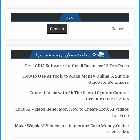
r
y
i
t
t
e
e
L
l
t
s
b
بحث
i
e
A
o
Search for:
n
r
p
o
k
p
k
مقالات ممكن ان تستفيد منها
Best CRM Software for Small Business: 12 Top Picks.
How to Use AI Tools to Make Money Online: A Simple
Guide for Beginners
Content Ideas with AI: The Secret System Content
Creators Use in 2026
Long AI Videos Generator: How to Create Long AI Videos
for Free
Make Wojak AI Videos in minutes and Earn Money Online
2026 Guide